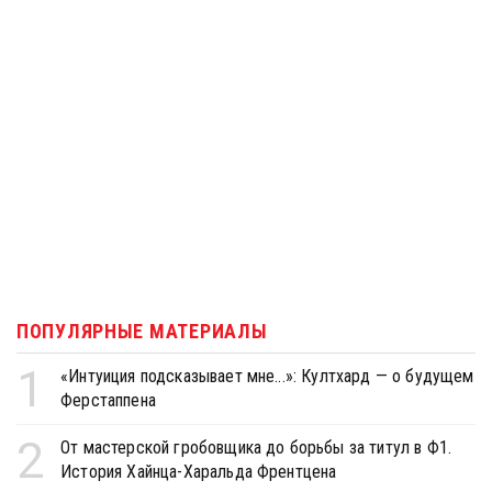
ПОПУЛЯРНЫЕ МАТЕРИАЛЫ
1
«Интуиция подсказывает мне...»: Култхард — о будущем
Ферстаппена
2
От мастерской гробовщика до борьбы за титул в Ф1.
История Хайнца-Харальда Френтцена