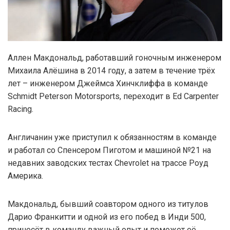
Аллен Макдональд, работавший гоночным инженером
Михаила Алёшина в 2014 году, а затем в течение трёх
лет – инженером Джеймса Хинчклиффа в команде
Schmidt Peterson Motorsports, переходит в Ed Carpenter
Racing.
Англичанин уже приступил к обязанностям в команде
и работал со Спенсером Пиготом и машиной №21 на
недавних заводских тестах Chevrolet на трассе Роуд
Америка.
Макдональд, бывший соавтором одного из титулов
Дарио Франкитти и одной из его побед в Инди 500,
принесёт в команду важный опыт и поможет её