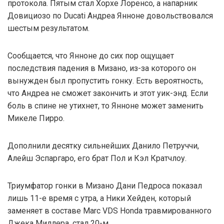
протокола. Пятым стал Хорхе Лоренсо, а напарник
Довициозо по Ducati Андреа Янноне довольствовался
шестым результатом.
Сообщается, что Янноне до сих пор ощущает
последствия падения в Мизано, из-за которого он
вынужден был пропустить гонку. Есть вероятность,
что Андреа не сможет закончить и этот уик-энд. Если
боль в спине не утихнет, то Янноне может заменить
Микеле Пирро.
Дополнили десятку сильнейших Данило Петруччи,
Алейш Эспаргаро, его брат Пол и Кэл Кратчлоу.
Триумфатор гонки в Мизано Дани Педроса показал
лишь 11-е время с утра, а Ники Хейден, который
заменяет в составе Marc VDS Honda травмированного
Джека Миллера, стал 20-м.