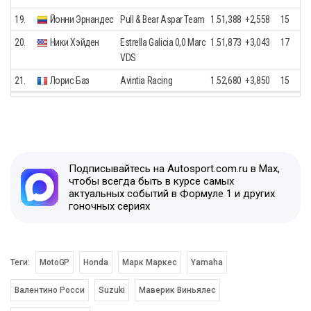
19.
Йонни Эрнандес
Pull & Bear Aspar Team
1.51,388
+2,558
15
20.
Ники Хэйден
Estrella Galicia 0,0 Marc
1.51,873
+3,043
17
VDS
21.
Лорис Баз
Avintia Racing
1.52,680
+3,850
15
Подписывайтесь на Autosport.com.ru в Max,
чтобы всегда быть в курсе самых
актуальных событий в Формуле 1 и других
гоночных сериях
Теги:
MotoGP
Honda
Марк Маркес
Yamaha
Валентино Росси
Suzuki
Маверик Виньялес