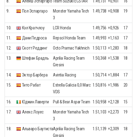
8.
Алейш Эспаргаро
Team Suzuki ECSTAR
1.49,731
+0,901
16
9.
Пол Эспаргаро
Monster Yamaha Tech
1.49,738
+0,908
19
3
10.
Кэл Кратчлоу
LCR Honda
1.49,756
+0,926
17
11.
Дани Педроса
Repsol Honda Team
1.49,993
+1,163
17
12.
Скотт Реддинг
Octo Pramac Yakhnich
1.50,113
+1,283
18
13.
Штефан Брадль
Aprilia Racing Team
1.50,368
+1,538
18
Gresini
14.
Эктор Барбера
Avintia Racing
1.50,714
+1,884
17
15.
Тито Рабат
Estrella Galicia 0,0 Marc
1.50,816
+1,986
20
VDS
16.
Юджин Лаверти
Pull & Bear Aspar Team
1.50,958
+2,128
15
17.
Алекс Лоуес
Monster Yamaha Tech
1.51,103
+2,273
19
3
18.
Альваро Баутиста
Aprilia Racing Team
1.51,139
+2,309
18
Gresini