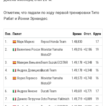
Отметим, что падали по ходу первой тренировки Тито
Рабат и Йонни Эрнандес.
Поз.
Пилот
Время
Отст.
Круги
1.
Марк Маркес
Repsol Honda Team
1.48,830
17
2.
Валентино Росси
Movistar Yamaha
1.49,016
+0,186
19
MotoGP
3.
Маверик Виньялес
Team Suzuki ECSTAR
1.49,178
+0,348
16
4.
Андреа Довициозо
Ducati Team
1.49,178
+0,348
16
5.
Хорхе Лоренсо
Movistar Yamaha
1.49,573
+0,743
16
MotoGP
6.
Андреа Янноне
Ducati Team
1.49,601
+0,771
17
7.
Данило Петруччи
Octo Pramac Yakhnich
1.49,719
+0,889
19