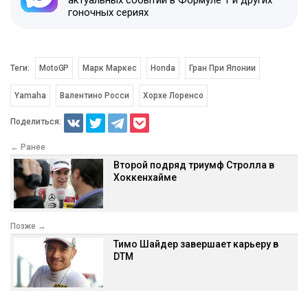
гоночных сериях
Теги:
MotoGP
Марк Маркес
Honda
Гран При Японии
Yamaha
Валентино Росси
Хорхе Лоренсо
Поделиться:
← Ранее
Второй подряд триумф Стролла в
Хоккенхайме
Позже →
Тимо Шайдер завершает карьеру в
DTM