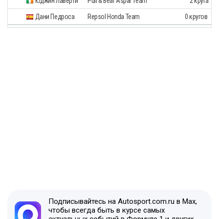
Юджин Лаверти
Pull & Bear Aspar Team
2 круга
Дани Педроса
Repsol Honda Team
0 кругов
Подписывайтесь на Autosport.com.ru в Max,
чтобы всегда быть в курсе самых
актуальных событий в Формуле 1 и других