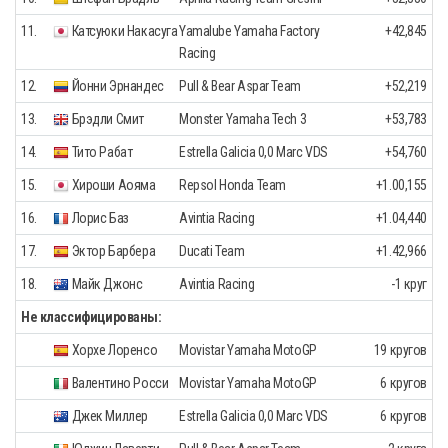
11.
Катсуюки Накасуга
Yamalube Yamaha Factory
+42,845
Racing
12.
Йонни Эрнандес
Pull & Bear Aspar Team
+52,219
13.
Брэдли Смит
Monster Yamaha Tech 3
+53,783
14.
Тито Рабат
Estrella Galicia 0,0 Marc VDS
+54,760
15.
Хироши Аояма
Repsol Honda Team
+1.00,155
16.
Лорис Баз
Avintia Racing
+1.04,440
17.
Эктор Барбера
Ducati Team
+1.42,966
18.
Майк Джонс
Avintia Racing
-1 круг
Не классифицированы:
Хорхе Лоренсо
Movistar Yamaha MotoGP
19 кругов
Валентино Росси
Movistar Yamaha MotoGP
6 кругов
Джек Миллер
Estrella Galicia 0,0 Marc VDS
6 кругов