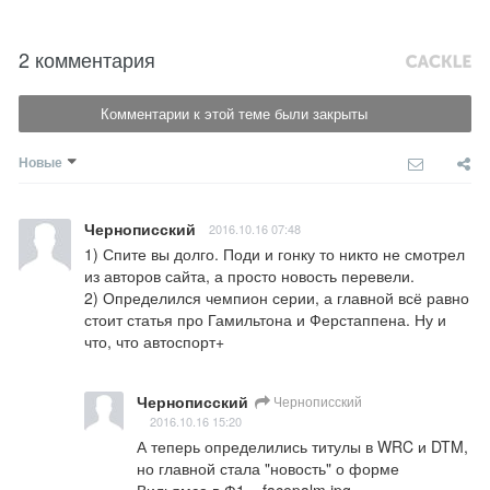
2 комментария
Комментарии к этой теме были закрыты
Новые
Чернописский
2016.10.16 07:48
1) Спите вы долго. Поди и гонку то никто не смотрел 
из авторов сайта, а просто новость перевели.

2) Определился чемпион серии, а главной всё равно 
стоит статья про Гамильтона и Ферстаппена. Ну и 
что, что автоспорт+
Чернописский
Чернописский
2016.10.16 15:20
А теперь определились титулы в WRC и DTM, 
но главной стала "новость" о форме 
Вильямса в Ф1... facepalm.jpg