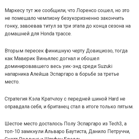
Маркесу тут же сообщили, что Лоренсо сошел, но это
не помешало чемпиону безукоризненно закончить
гонку, завоевав титул за три этапа до конца сезона на
домашней для Honda трассе.
Вторым пересек финишную черту Довициозо, тогда
как Маверик Виньялес догнал и обошел
доминировавшего весь уик-энд среди Suzuki
напарника Алейша Эспаргаро в борьбе за третье
место.
Стратегия Кэла Кратчлоу с передней шиной Hard не
оправдала себя, и британец стал в итоге только пятым.
Шестое место досталось Полу Эспаргаро из Tech3, а
топ-10 замкнули Альваро Баутиста, Данило Петруччи,