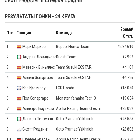
Скотт Реддинг и Штефан Брадль.
РЕЗУЛЬТАТЫ ГОНКИ - 24 КРУГА
Время/
Поз.
Гонщик
Команда
Отст.
1.
Марк Маркес
Repsol Honda Team
42.34,610
2.
Андреа Довициозо
Ducati Team
+2,992
3.
Маверик Виньялес
Team Suzuki ECSTAR
+4,104
4.
Алейш Эспаргаро
Team Suzuki ECSTAR
+4,726
5.
Кэл Кратчлоу
LCR Honda
+15,049
6.
Пол Эспаргаро
Monster Yamaha Tech 3
+19,654
7.
Альваро Баутиста
Aprilia Racing Team Gresini
+23,032
8.
Данило Петруччи
Octo Pramac Yakhnich
+28,555
9.
Скотт Реддинг
Octo Pramac Yakhnich
+28,802
10.
Штефан Брадль
Aprilia Racing Team Gresini
+32,330