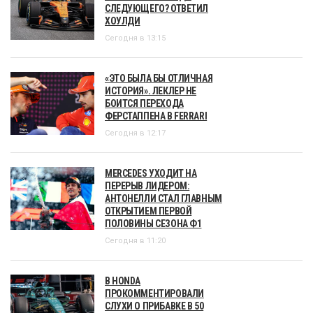
СЛЕДУЮЩЕГО? ОТВЕТИЛ
ХОУЛДИ
Сегодня в 13:15
«ЭТО БЫЛА БЫ ОТЛИЧНАЯ
ИСТОРИЯ». ЛЕКЛЕР НЕ
БОИТСЯ ПЕРЕХОДА
ФЕРСТАППЕНА В FERRARI
Сегодня в 12:17
MERCEDES УХОДИТ НА
ПЕРЕРЫВ ЛИДЕРОМ:
АНТОНЕЛЛИ СТАЛ ГЛАВНЫМ
ОТКРЫТИЕМ ПЕРВОЙ
ПОЛОВИНЫ СЕЗОНА Ф1
Сегодня в 11:20
В HONDA
ПРОКОММЕНТИРОВАЛИ
СЛУХИ О ПРИБАВКЕ В 50