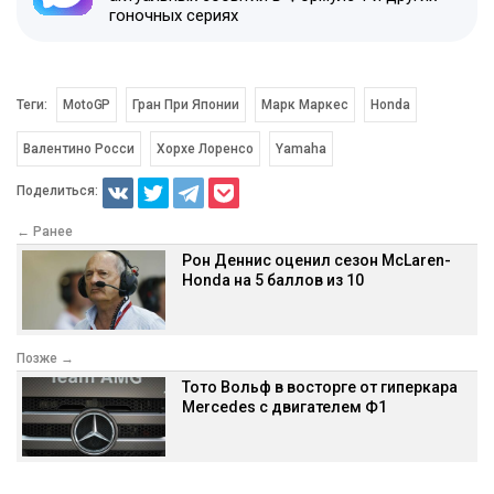
гоночных сериях
Теги:
MotoGP
Гран При Японии
Марк Маркес
Honda
Валентино Росси
Хорхе Лоренсо
Yamaha
Поделиться:
← Ранее
Рон Деннис оценил сезон McLaren-
Honda на 5 баллов из 10
Позже →
Тото Вольф в восторге от гиперкара
Mercedes с двигателем Ф1