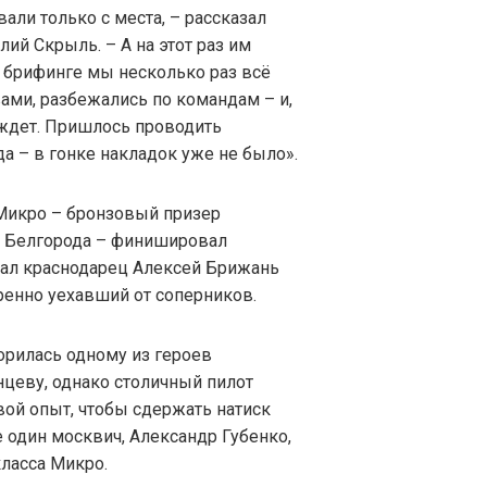
али только с места, – рассказал
ий Скрыль. – А на этот раз им
На брифинге мы несколько раз всё
ами, разбежались по командам – и,
х ждет. Пришлось проводить
да – в гонке накладок уже не было».
Микро – бронзовый призер
з Белгорода – финишировал
ал краснодарец Алексей Брижань
ренно уехавший от соперников.
рилась одному из героев
нцеву, однако столичный пилот
ой опыт, чтобы сдержать натиск
 один москвич, Александр Губенко,
ласса Микро.