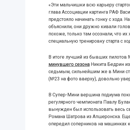
«Эти мальчишки всю карьеру стартов
глава Ассоциации картинга РАФ Васил
предстояло начинать гонку с хода. 
объяснили, они дружно кивали голов
похоже, только там осознали, что и
специальную тренировку старта с хо
В итоге лучший из бывших пилотов 
минувшего сезона
Никита Бедрин и
седьмым, сильнейшим же в Мини ст
(№23 на фото вверху), довольно уве
В Супер-Мини вершина подиума поко
регулярного чемпионата Павлу Була
вынужден был использовать весь св
Романа Шатрова из Апшеронска. Еще
опередил соперников на машинках к