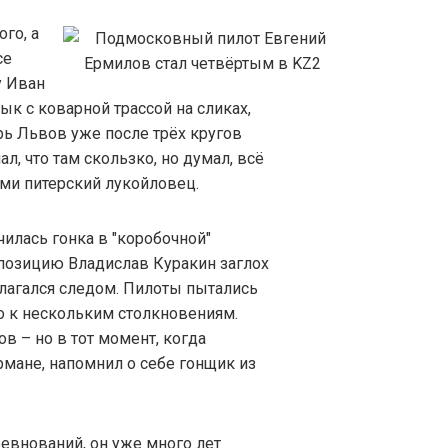
го, а
се
у Иван
к с коварной трассой на сликах,
рь Львов уже после трёх кругов
ал, что там скользко, но думал, всё
ами питерский лукойловец.
чилась гонка в "коробочной"
позицию Владислав Куракин заглох
олагался следом. Пилоты пытались
о к нескольким столкновениям.
в – но в тот момент, когда
армане, напомнил о себе гонщик из
евнований, он уже много лет