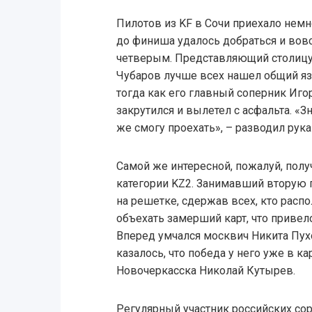
Пилотов из KF в Сочи приехало немно
до финиша удалось добраться и вов
четверым. Представляющий столиц
Чубаров лучше всех нашел общий язы
тогда как его главный соперник Иго
закрутился и вылетел с асфальта. «Зн
же смогу проехать», – разводил рук
Самой же интересной, пожалуй, полу
категории KZ2. Занимавший вторую 
на решетке, сдержав всех, кто расп
объехать замерший карт, что привел
Вперед умчался москвич Никита Пухо
казалось, что победа у него уже в к
Новочеркасска Николай Кутырев.
Регулярный участник российских сор