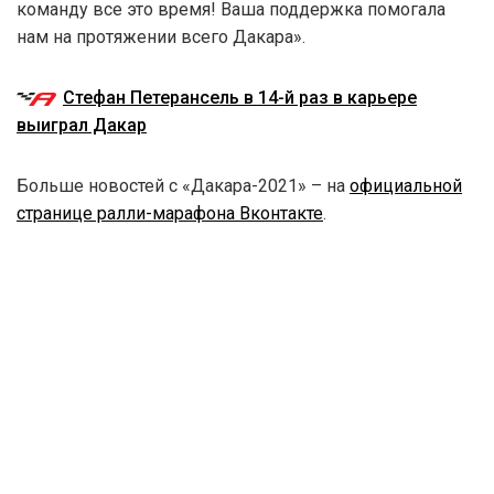
команду все это время! Ваша поддержка помогала
нам на протяжении всего Дакара».
Стефан Петерансель в 14-й раз в карьере
выиграл Дакар
Больше новостей с «Дакара-2021» – на
официальной
странице ралли-марафона Вконтакте
.