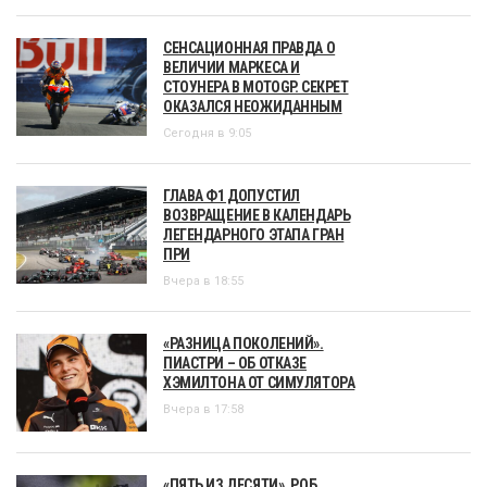
СЕНСАЦИОННАЯ ПРАВДА О
ВЕЛИЧИИ МАРКЕСА И
СТОУНЕРА В MOTOGP. СЕКРЕТ
ОКАЗАЛСЯ НЕОЖИДАННЫМ
Сегодня в 9:05
ГЛАВА Ф1 ДОПУСТИЛ
ВОЗВРАЩЕНИЕ В КАЛЕНДАРЬ
ЛЕГЕНДАРНОГО ЭТАПА ГРАН
ПРИ
Вчера в 18:55
«РАЗНИЦА ПОКОЛЕНИЙ».
ПИАСТРИ – ОБ ОТКАЗЕ
ХЭМИЛТОНА ОТ СИМУЛЯТОРА
Вчера в 17:58
«ПЯТЬ ИЗ ДЕСЯТИ». РОБ