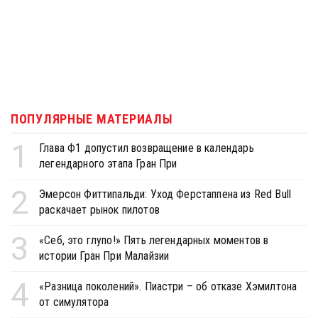
ПОПУЛЯРНЫЕ МАТЕРИАЛЫ
1
Глава Ф1 допустил возвращение в календарь
легендарного этапа Гран При
2
Эмерсон Фиттипальди: Уход Ферстаппена из Red Bull
раскачает рынок пилотов
3
«Себ, это глупо!» Пять легендарных моментов в
истории Гран При Малайзии
4
«Разница поколений». Пиастри – об отказе Хэмилтона
от симулятора