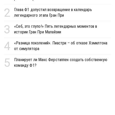
2
Глава Ф1 допустил возвращение в календарь
легендарного этапа Гран При
3
«Себ, это глупо!» Пять легендарных моментов в
истории Гран При Малайзии
4
«Разница поколений». Пиастри – об отказе Хэмилтона
от симулятора
5
Планирует ли Макс Ферстаппен создать собственную
команду Ф1?