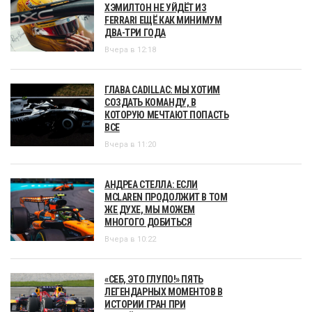
ХЭМИЛТОН НЕ УЙДЁТ ИЗ
FERRARI ЕЩЁ КАК МИНИМУМ
ДВА-ТРИ ГОДА
Вчера в 12:18
ГЛАВА CADILLAC: МЫ ХОТИМ
СОЗДАТЬ КОМАНДУ, В
КОТОРУЮ МЕЧТАЮТ ПОПАСТЬ
ВСЕ
Вчера в 11:20
АНДРЕА СТЕЛЛА: ЕСЛИ
MCLAREN ПРОДОЛЖИТ В ТОМ
ЖЕ ДУХЕ, МЫ МОЖЕМ
МНОГОГО ДОБИТЬСЯ
Вчера в 10:22
«СЕБ, ЭТО ГЛУПО!» ПЯТЬ
ЛЕГЕНДАРНЫХ МОМЕНТОВ В
ИСТОРИИ ГРАН ПРИ