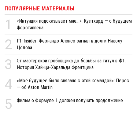
ПОПУЛЯРНЫЕ МАТЕРИАЛЫ
1
«Интуиция подсказывает мне...»: Култхард — о будущем
Ферстаппена
2
F1-Insider: Фернандо Алонсо загнал в долги Николу
Цолова
3
От мастерской гробовщика до борьбы за титул в Ф1.
История Хайнца-Харальда Френтцена
4
«Моё будущее было связано с этой командой»: Перес
— об Aston Martin
5
Фильм о Формуле 1 должен получить продолжение