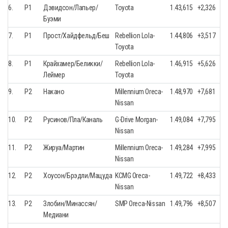
6.
P1
Дэвидсон/Лапьер/
Toyota
1.43,615
+2,326
Буэми
7.
P1
Прост/Хайдфельд/Беш
Rebellion Lola-
1.44,806
+3,517
Toyota
8.
P1
Крайхамер/Беликки/
Rebellion Lola-
1.46,915
+5,626
Леймер
Toyota
9.
P2
Накано
Millennium Oreca-
1.48,970
+7,681
Nissan
10.
P2
Русинов/Пла/Каналь
G-Drive Morgan-
1.49,084
+7,795
Nissan
11.
P2
Жируа/Мартин
Millennium Oreca-
1.49,284
+7,995
Nissan
12.
P2
Хоусон/Брэдли/Мацуда
KCMG Oreca-
1.49,722
+8,433
Nissan
13.
P2
Злобин/Минассян/
SMP Oreca-Nissan
1.49,796
+8,507
Медиани