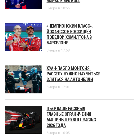
МАРКО В RED BULL
Вчера в 18:55
«ЧЕМПИОНСКИЙ КЛАСС».
ЙОХАНССОН ВОСХИЩЁН
ПОБЕДОЙ ХЭМИЛТОНА В
БАРСЕЛОНЕ
Вчера в 17:58
ХУАН-ПАБЛО МОНТОЙЯ:
РАССЕЛУ НУЖНО НАУЧИТЬСЯ
ЗЛИТЬСЯ НА АНТОНЕЛЛИ
Вчера в 17:01
ПЬЕР ВАШЕ РАСКРЫЛ
ГЛАВНЫЕ ОГРАНИЧЕНИЯ
МАШИНЫ RED BULL RACING
2026 ГОДА
Вчера в 16:05