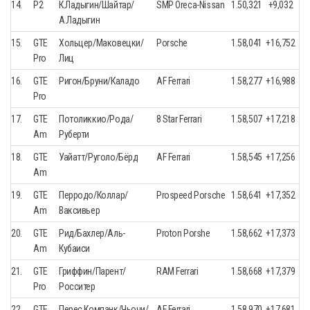
14.
P2
К.Ладыгин/Шайтар/
SMP Oreca-Nissan
1.50,321
+9,032
А.Ладыгин
15.
GTE
Хольцер/Маковецки/
Porsche
1.58,041
+16,752
Pro
Лиц
16.
GTE
Ригон/Бруни/Каладо
AF Ferrari
1.58,277
+16,988
Pro
17.
GTE
Потоликкио/Рода/
8 Star Ferrari
1.58,507
+17,218
Am
Руберти
18.
GTE
Уайатт/Руголо/Бёрд
AF Ferrari
1.58,545
+17,256
Am
19.
GTE
Перродо/Коллар/
Prospeed Porsche
1.58,641
+17,352
Am
Ваксивьер
20.
GTE
Рид/Бахлер/Аль-
Proton Porshe
1.58,662
+17,373
Am
Кубаиси
21.
GTE
Гриффин/Парент/
RAM Ferrari
1.58,668
+17,379
Pro
Росситер
22.
GTE
Перес Компанк/Чьочи/
AF Ferrari
1.58,970
+17,681