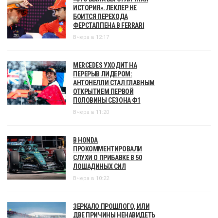
ИСТОРИЯ». ЛЕКЛЕР НЕ
БОИТСЯ ПЕРЕХОДА
ФЕРСТАППЕНА В FERRARI
Вчера в 12:17
MERCEDES УХОДИТ НА
ПЕРЕРЫВ ЛИДЕРОМ:
АНТОНЕЛЛИ СТАЛ ГЛАВНЫМ
ОТКРЫТИЕМ ПЕРВОЙ
ПОЛОВИНЫ СЕЗОНА Ф1
Вчера в 11:20
В HONDA
ПРОКОММЕНТИРОВАЛИ
СЛУХИ О ПРИБАВКЕ В 50
ЛОШАДИНЫХ СИЛ
Вчера в 10:22
ЗЕРКАЛО ПРОШЛОГО, ИЛИ
ДВЕ ПРИЧИНЫ НЕНАВИДЕТЬ