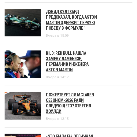
ДЭВИД КУЛТХАРД
ПРЕДСКАЗАЛ, КОГДА ASTON
MARTIN ОДЕРЖИТ ПЕРВУЮ
ПОБЕДУ В ФОРМУЛЕ 1
Вчера в 15:09
BILD: RED BULL НАШЛА
ЗАМЕНУ ЛАМБЬЯЗЕ,
ПЕРЕМАНИВ ИНЖЕНЕРА
ASTON MARTIN
Вчера в 14:12
ПОЖЕРТВУЕТ ЛИ MCLAREN
СЕЗОНОМ-2026 РАДИ
СЛЕДУЮЩЕГО? ОТВЕТИЛ
ХОУЛДИ
Вчера в 13:15
«ЭТО БЫЛА БЫ ОТЛИЧНАЯ