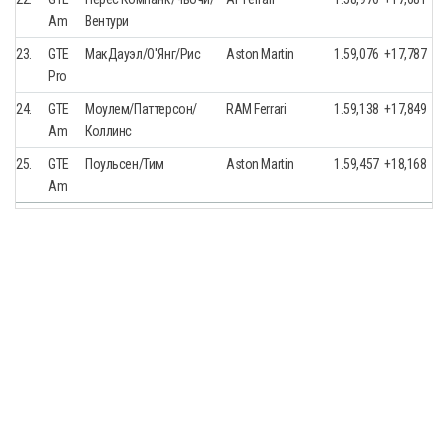
Am
Вентури
23.
GTE
МакДауэл/О'Янг/Рис
Aston Martin
1.59,076
+17,787
Pro
24.
GTE
Моулем/Паттерсон/
RAM Ferrari
1.59,138
+17,849
Am
Коллинс
25.
GTE
Поульсен/Тим
Aston Martin
1.59,457
+18,168
Am