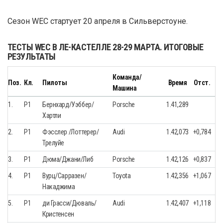
Сезон WEC стартует 20 апреля в Сильверстоуне.
ТЕСТЫ WEC В ЛЕ-КАСТЕЛЛЕ 28-29 МАРТА. ИТОГОВЫЕ
РЕЗУЛЬТАТЫ
Команда/
Поз.
Кл.
Пилоты
Время
Отст.
Машина
1.
P1
Бернхард/Уэббер/
Porsche
1.41,289
Хартли
2.
P1
Фэсслер /Лоттерер/
Audi
1.42,073
+0,784
Трелуйе
3.
P1
Дюма/Джани/Либ
Porsche
1.42,126
+0,837
4.
P1
Вурц/Сарразен/
Toyota
1.42,356
+1,067
Накаджима
5.
P1
ди Грасси/Дюваль/
Audi
1.42,407
+1,118
Кристенсен