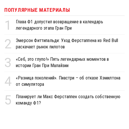
ПОПУЛЯРНЫЕ МАТЕРИАЛЫ
1
Глава Ф1 допустил возвращение в календарь
легендарного этапа Гран При
2
Эмерсон Фиттипальди: Уход Ферстаппена из Red Bull
раскачает рынок пилотов
3
«Себ, это глупо!» Пять легендарных моментов в
истории Гран При Малайзии
4
«Разница поколений». Пиастри – об отказе Хэмилтона
от симулятора
5
Планирует ли Макс Ферстаппен создать собственную
команду Ф1?