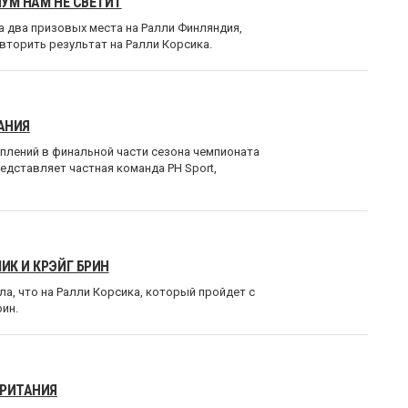
ИУМ НАМ НЕ СВЕТИТ
ла два призовых места на Ралли Финляндия,
овторить результат на Ралли Корсика.
АНИЯ
уплений в финальной части сезона чемпионата
едставляет частная команда PH Sport,
ИК И КРЭЙГ БРИН
ла, что на Ралли Корсика, который пройдет с
рин.
БРИТАНИЯ