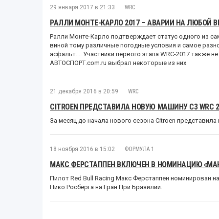
29 января 2017 в 21:33
WRC
РАЛЛИ МОНТЕ-КАРЛО 2017 – АВАРИИ НА ЛЮБОЙ В
Ралли Монте-Карло подтверждает статус одного из са
виной тому различные погодные условия и самое разно
асфальт.... Участники первого этапа WRC-2017 также н
АВТОСПОРТ.com.ru выбрал некоторые из них
21 декабря 2016 в 20:59
WRC
CITROEN ПРЕДСТАВИЛА НОВУЮ МАШИНУ C3 WRC 2
За месяц до начала нового сезона Citroen представил
18 ноября 2016 в 15:02
ФОРМУЛА 1
МАКС ФЕРСТАППЕН ВКЛЮЧЕН В НОМИНАЦИЮ «МАНЕ
Пилот Red Bull Racing Макс Ферстаппен номинирован на
Нико Росберга на Гран При Бразилии.