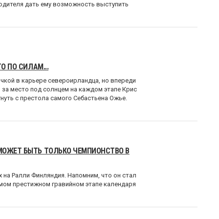
водителя дать ему возможность выступить
О ПО СИЛАМ...
чкой в карьере североирландца, но впереди
я за место под солнцем на каждом этапе Крис
нуть с престола самого Себастьена Ожье.
МОЖЕТ БЫТЬ ТОЛЬКО ЧЕМПИОНСТВО В
х на Ралли Финляндия. Напомним, что он стал
амом престижном гравийном этапе календаря