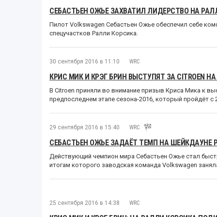
СЕБАСТЬЕН ОЖЬЕ ЗАХВАТИЛ ЛИДЕРСТВО НА РАЛ
Пилот Volkswagen Себастьен Ожье обеспечил себе ком
спецучастков Ралли Корсика.
30 сентября 2016 в 11:10
WRC
КРИС МИК И КРЭГ БРИН ВЫСТУПЯТ ЗА CITROEN Н
В Citroen приняли во внимание призыв Криса Мика к в
предпоследнем этапе сезона-2016, который пройдёт c 2
29 сентября 2016 в 15:40
WRC
СЕБАСТЬЕН ОЖЬЕ ЗАДАЁТ ТЕМП НА ШЕЙКДАУНЕ 
Действующий чемпион мира Себастьен Ожье стал быст
итогам которого заводская команда Volkswagen занял
25 сентября 2016 в 14:38
WRC