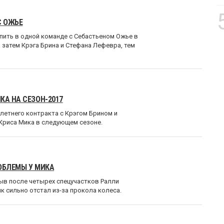
С ОЖЬЕ
упить в одной команде с Себастьеном Ожье в
а затем Крэга Брина и Стефана Лефевра, тем
КА НА СЕЗОН-2017
хлетнего контракта с Крэгом Брином и
Криса Мика в следующем сезоне.
ОБЛЕМЫ У МИКА
ыв после четырех спецучастков Ралли
ик сильно отстал из-за прокола колеса.