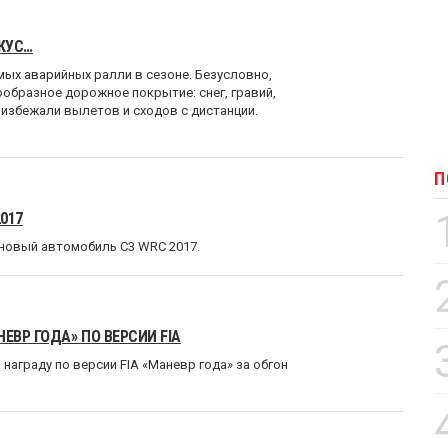
КУС…
мых аварийных ралли в сезоне. Безусловно,
образное дорожное покрытие: снег, гравий,
е избежали вылетов и сходов с дистанции.
П
017
а новый автомобиль C3 WRC 2017.
ВР ГОДА» ПО ВЕРСИИ FIA
 награду по версии FIA «Маневр года» за обгон