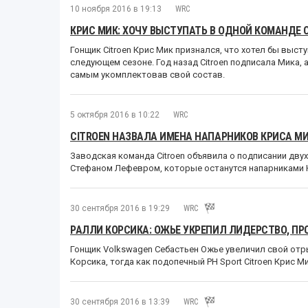
10 ноября 2016 в 19:13
WRC
КРИС МИК: ХОЧУ ВЫСТУПАТЬ В ОДНОЙ КОМАНДЕ 
Гонщик Citroen Крис Мик признался, что хотел бы выст
следующем сезоне. Год назад Citroen подписала Мика, 
самым укомплектовав свой состав.
5 октября 2016 в 10:22
WRC
CITROEN НАЗВАЛА ИМЕНА НАПАРНИКОВ КРИСА МИ
Заводская команда Citroen объявила о подписании дву
Стефаном Лефевром, которые останутся напарниками 
30 сентября 2016 в 19:29
WRC
РАЛЛИ КОРСИКА: ОЖЬЕ УКРЕПИЛ ЛИДЕРСТВО, ПР
Гонщик Volkswagen Себастьен Ожье увеличил свой отр
Корсика, тогда как подопечный PH Sport Citroen Крис М
30 сентября 2016 в 13:39
WRC