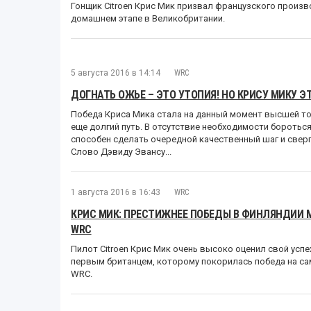
Гонщик Citroen Крис Мик призвал французского произ
домашнем этапе в Великобритании.
5 августа 2016 в 14:14
WRC
ДОГНАТЬ ОЖЬЕ – ЭТО УТОПИЯ! НО КРИСУ МИКУ ЭТ
Победа Криса Мика стала на данный момент высшей то
еще долгий путь. В отсутствие необходимости боротьс
способен сделать очередной качественный шаг и сверг
Слово Дэвиду Эвансу...
1 августа 2016 в 16:43
WRC
КРИС МИК: ПРЕСТИЖНЕЕ ПОБЕДЫ В ФИНЛЯНДИИ 
WRC
Пилот Citroen Крис Мик очень высоко оценил свой успе
первым британцем, которому покорилась победа на с
WRC.