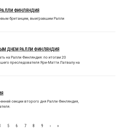
 РАЛЛИ ФИНЛЯНДИЯ
ервым британцем, выигравшим Ралли
НЫМ ДНЕМ РАЛЛИ ФИНЛЯНДИЯ
ть на Ралли Финляндия: по итогам 20
йшего преследователя Яри-Матти Латвалу на
ИЯ
ренней секции второго дня Ралли Финляндия,
ателя.
4
5
6
7
8
9
›
»