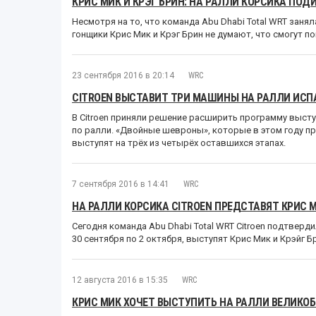
КРИС МИК И КРЭГ БРИН: НА РАЛЛИ КОРСИКА ПОД
Несмотря на то, что команда Abu Dhabi Total WRT заня
гонщики Крис Мик и Крэг Брин не думают, что смогут п
23 сентября 2016 в 20:14
WRC
CITROEN ВЫСТАВИТ ТРИ МАШИНЫ НА РАЛЛИ ИСП
В Citroen приняли решение расширить программу выст
по ралли. «Двойные шевроны», которые в этом году пр
выступят на трёх из четырёх оставшихся этапах.
7 сентября 2016 в 14:41
WRC
НА РАЛЛИ КОРСИКА CITROEN ПРЕДСТАВЯТ КРИС М
Сегодня команда Abu Dhabi Total WRT Citroen подтверди
30 сентября по 2 октября, выступят Крис Мик и Крэйг Б
12 августа 2016 в 15:35
WRC
КРИС МИК ХОЧЕТ ВЫСТУПИТЬ НА РАЛЛИ ВЕЛИКО