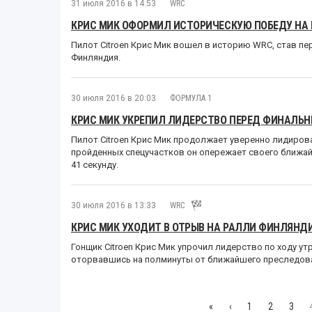
31 июля 2016 в 14:53
WRC
КРИС МИК ОФОРМИЛ ИСТОРИЧЕСКУЮ ПОБЕДУ НА
Пилот Citroen Крис Мик вошел в историю WRC, став п
Финляндия.
30 июля 2016 в 20:03
ФОРМУЛА 1
КРИС МИК УКРЕПИЛ ЛИДЕРСТВО ПЕРЕД ФИНАЛЬ
Пилот Citroen Крис Мик продолжает уверенно лидирова
пройденных спецучастков он опережает своего ближа
41 секунду.
30 июля 2016 в 13:33
WRC
КРИС МИК УХОДИТ В ОТРЫВ НА РАЛЛИ ФИНЛЯНД
Гонщик Citroen Крис Мик упрочил лидерство по ходу ут
оторвавшись на полминуты от ближайшего преследов
«
‹
1
2
3