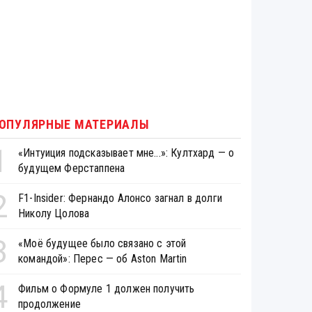
ОПУЛЯРНЫЕ МАТЕРИАЛЫ
1
«Интуиция подсказывает мне...»: Култхард — о
будущем Ферстаппена
2
F1-Insider: Фернандо Алонсо загнал в долги
Николу Цолова
3
«Моё будущее было связано с этой
командой»: Перес — об Aston Martin
4
Фильм о Формуле 1 должен получить
продолжение