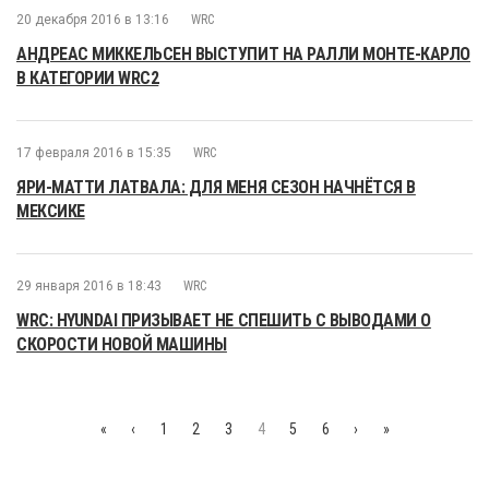
20 декабря 2016 в 13:16
WRC
АНДРЕАС МИККЕЛЬСЕН ВЫСТУПИТ НА РАЛЛИ МОНТЕ-КАРЛО
В КАТЕГОРИИ WRC2
17 февраля 2016 в 15:35
WRC
ЯРИ-МАТТИ ЛАТВАЛА: ДЛЯ МЕНЯ СЕЗОН НАЧНЁТСЯ В
МЕКСИКЕ
29 января 2016 в 18:43
WRC
WRC: HYUNDAI ПРИЗЫВАЕТ НЕ СПЕШИТЬ С ВЫВОДАМИ О
СКОРОСТИ НОВОЙ МАШИНЫ
«
‹
1
2
3
4
5
6
›
»