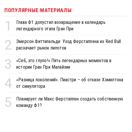
ПОПУЛЯРНЫЕ МАТЕРИАЛЫ
1
Глава Ф1 допустил возвращение в календарь
легендарного этапа Гран При
2
Эмерсон Фиттипальди: Уход Ферстаппена из Red Bull
раскачает рынок пилотов
3
«Себ, это глупо!» Пять легендарных моментов в
истории Гран При Малайзии
4
«Разница поколений». Пиастри – об отказе Хэмилтона
от симулятора
5
Планирует ли Макс Ферстаппен создать собственную
команду Ф1?