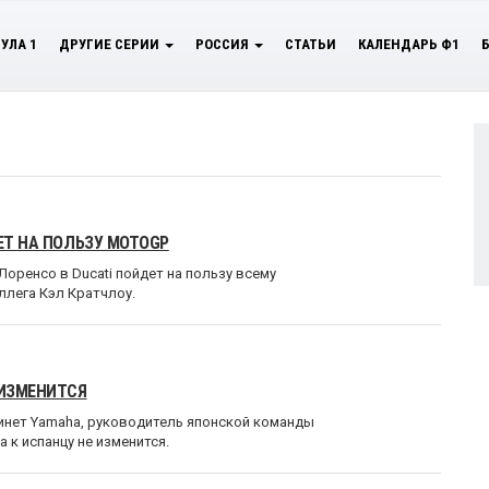
УЛА 1
ДРУГИЕ СЕРИИ
РОССИЯ
СТАТЬИ
КАЛЕНДАРЬ Ф1
ЕТ НА ПОЛЬЗУ MOTOGP
Лоренсо в Ducati пойдет на пользу всему
ллега Кэл Кратчлоу.
 ИЗМЕНИТСЯ
кинет Yamaha, руководитель японской команды
 к испанцу не изменится.