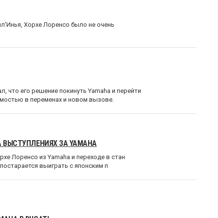
'Инья, Хорхе Лоренсо было не очень
, что его решение покинуть Yamaha и перейти
димостью в переменах и новом вызове.
А ВЫСТУПЛЕНИЯХ ЗА YAMAHA
рхе Лоренсо из Yamaha и переходе в стан
м постарается выиграть с японским п