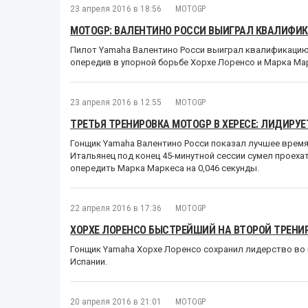
23 апреля 2016 в 18:56
MOTOGP
MOTOGP: ВАЛЕНТИНО РОССИ ВЫИГРАЛ КВАЛИФИК
Пилот Yamaha Валентино Росси выиграл квалификацию
опередив в упорной борьбе Хорхе Лоренсо и Марка Мар
23 апреля 2016 в 12:55
MOTOGP
ТРЕТЬЯ ТРЕНИРОВКА MOTOGP В ХЕРЕСЕ: ЛИДИРУЕ
Гонщик Yamaha Валентино Росси показал лучшее время 
Итальянец под конец 45-минутной сессии сумел проехать
опередить Марка Маркеса на 0,046 секунды.
22 апреля 2016 в 17:36
MOTOGP
ХОРХЕ ЛОРЕНСО БЫСТРЕЙШИЙ НА ВТОРОЙ ТРЕНИР
Гонщик Yamaha Хорхе Лоренсо сохранил лидерство во 
Испании.
20 апреля 2016 в 21:01
MOTOGP