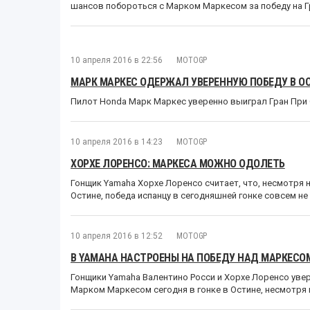
шансов побороться с Марком Маркесом за победу на Г
10 апреля 2016 в 22:56
MOTOGP
МАРК МАРКЕС ОДЕРЖАЛ УВЕРЕННУЮ ПОБЕДУ В О
Пилот Honda Марк Маркес уверенно выиграл Гран При 
10 апреля 2016 в 14:23
MOTOGP
ХОРХЕ ЛОРЕНСО: МАРКЕСА МОЖНО ОДОЛЕТЬ
Гонщик Yamaha Хорхе Лоренсо считает, что, несмотря 
Остине, победа испанцу в сегодняшней гонке совсем не
10 апреля 2016 в 12:52
MOTOGP
В YAMAHA НАСТРОЕНЫ НА ПОБЕДУ НАД МАРКЕСО
Гонщики Yamaha Валентино Росси и Хорхе Лоренсо увер
Марком Маркесом сегодня в гонке в Остине, несмотря н