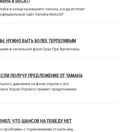
MAHA В DUCATI
aha в конце нынешнего сезона, когда истечет
 официальный сайт Yamaha MotoGP.
ИНЫ: НУЖНО БЫТЬ БОЛЕЕ ТЕРПЕЛИВЫМ
ения в начальной фазе Гран При Аргентины.
 ЕСЛИ ПОЛУЧУ ПРЕДЛОЖЕНИЕ ОТ YAMAHA
льного давления на фоне слухов о его
пион Хорхе Лоренсо примет предложение
ОНЯЛ, ЧТО ШАНСОВ НА ПОБЕДУ НЕТ
то проблемы с торможением стоили ему