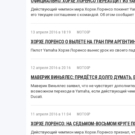
ОФИЦИАЛЬНО: ХОРХЕ ЛОРЕНСО ПЕРЕХОДИТ ИЗ YA
Действующий чемпион мира Хорхе Лоренсо покинет Yam
его текущее соглашение с командой. Об этом сообщает
13 апреля 2016 в 18:19
MOTOGP
ХОРХЕ ЛОРЕНСО О ВЫЛЕТЕ НА ГРАН ПРИ АРГЕНТ
Пилот Yamaha Хорхе Лоренсо вынес урок из своего пад
12 апреля 2016 в 20:16
MOTOGP
МАВЕРИК ВИНЬЯЛЕС: ПРИДЁТСЯ ДОЛГО ДУМАТЬ,
Маверик Виньялес заявил, что не чувствует дополните
возможном переходе в Yamaha, если действующий чем
Ducati.
11 апреля 2016 в 11:04
MOTOGP
ХОРХЕ ЛОРЕНСО: НА СЕДЬМОМ-ВОСЬМОМ КРУГЕ П
Действующий чемпион мира Хорхе Лоренсо признал, ч