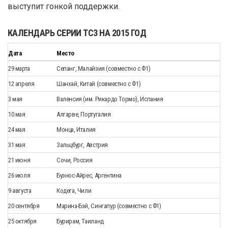
выступит гонкой поддержки.
КАЛЕНДАРЬ СЕРИИ TC3 НА 2015 ГОД
Дата
Место
29 марта
Сепанг, Малайзия (совместно с Ф1)
12 апреля
Шанхай, Китай (совместно с Ф1)
3 мая
Валенсия (им. Рикардо Тормо), Испания
10 мая
Алгарве, Португалия
24 мая
Монца, Италия
31 мая
Зальцбург, Австрия
21 июня
Сочи, Россия
26 июля
Буэнос-Айрес, Аргентина
9 августа
Кодега, Чили
20 сентября
Марина-Бэй, Сингапур (совместно с Ф1)
25 октября
Бурирам, Таиланд