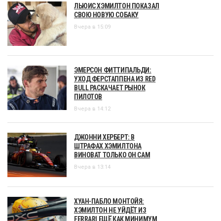
ЛЬЮИС ХЭМИЛТОН ПОКАЗАЛ
СВОЮ НОВУЮ СОБАКУ
Вчера в 15:09
ЭМЕРСОН ФИТТИПАЛЬДИ:
УХОД ФЕРСТАППЕНА ИЗ RED
BULL РАСКАЧАЕТ РЫНОК
ПИЛОТОВ
Вчера в 14:12
ДЖОННИ ХЕРБЕРТ: В
ШТРАФАХ ХЭМИЛТОНА
ВИНОВАТ ТОЛЬКО ОН САМ
Вчера в 13:14
ХУАН-ПАБЛО МОНТОЙЯ:
ХЭМИЛТОН НЕ УЙДЁТ ИЗ
FERRARI ЕЩЁ КАК МИНИМУМ