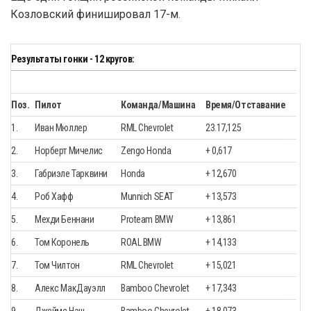
Козловский финишировал 17-м.
Результаты гонки - 12 кругов:
Поз.
Пилот
Команда/Машина
Время/Отставание
1.
Иван Мюллер
RML Chevrolet
23.17,125
2.
Норберт Мичелис
Zengo Honda
+ 0,617
3.
Габриэле Тарквини
Honda
+ 12,670
4.
Роб Хафф
Munnich SEAT
+ 13,573
5.
Мехди Беннани
Proteam BMW
+ 13,861
6.
Том Коронель
ROAL BMW
+ 14,133
7.
Том Чилтон
RML Chevrolet
+ 15,021
8.
Алекс МакДауэлл
Bamboo Chevrolet
+ 17,343