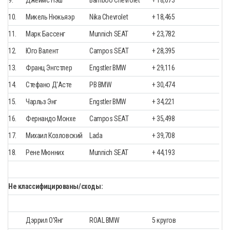
9.
Джеймс Нэш
Bamboo Chevrolet
+ 18,073
10.
Микель Нюкьяэр
Nika Chevrolet
+ 18,465
11.
Марк Бассенг
Munnich SEAT
+ 23,782
12.
Юго Валент
Campos SEAT
+ 28,395
13.
Франц Энгстлер
Engstler BMW
+ 29,116
14.
Стефано Д'Асте
PB BMW
+ 30,474
15.
Чарльз Энг
Engstler BMW
+ 34,221
16.
Фернандо Монхе
Campos SEAT
+ 35,498
17.
Михаил Козловский
Lada
+ 39,708
18.
Рене Мюнних
Munnich SEAT
+ 44,193
Не классифицированы/сходы:
Дэррил О'Янг
ROAL BMW
5 кругов