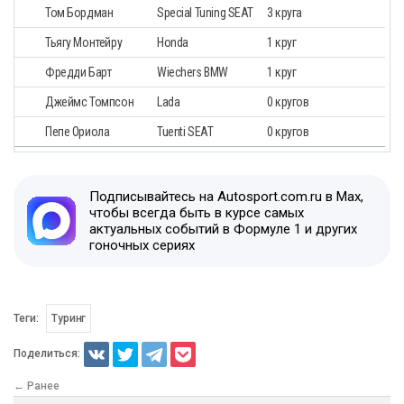
Том Бордман
Special Tuning SEAT
3 круга
Тьягу Монтейру
Honda
1 круг
Фредди Барт
Wiechers BMW
1 круг
Джеймс Томпсон
Lada
0 кругов
Пепе Ориола
Tuenti SEAT
0 кругов
Подписывайтесь на Autosport.com.ru в Max,
чтобы всегда быть в курсе самых
актуальных событий в Формуле 1 и других
гоночных сериях
Теги:
Туринг
Поделиться:
← Ранее