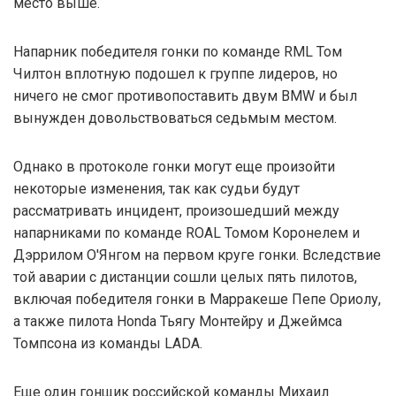
место выше.
Напарник победителя гонки по команде RML Том
Чилтон вплотную подошел к группе лидеров, но
ничего не смог противопоставить двум BMW и был
вынужден довольствоваться седьмым местом.
Однако в протоколе гонки могут еще произойти
некоторые изменения, так как судьи будут
рассматривать инцидент, произошедший между
напарниками по команде ROAL Томом Коронелем и
Дэррилом О'Янгом на первом круге гонки. Вследствие
той аварии с дистанции сошли целых пять пилотов,
включая победителя гонки в Марракеше Пепе Ориолу,
а также пилота Honda Тьягу Монтейру и Джеймса
Томпсона из команды LADA.
Еще один гонщик российской команды Михаил