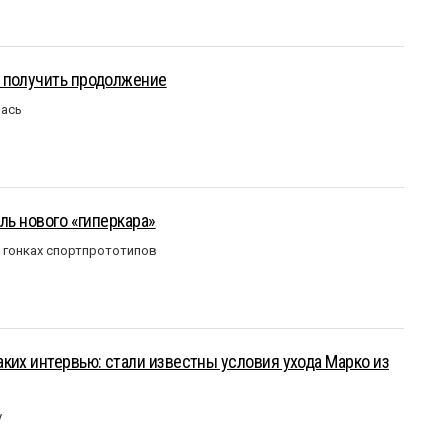
 получить продолжение
лась
ль нового «гиперкара»
в гонках спортпрототипов
ких интервью: стали известны условия ухода Марко из
у