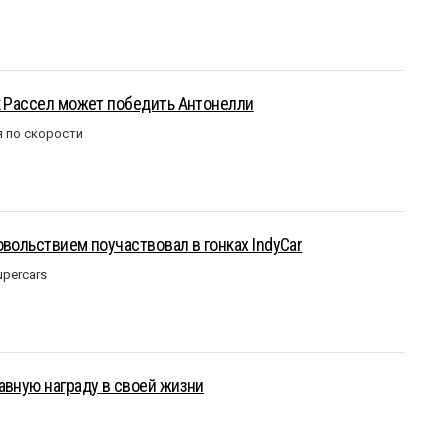
к Рассел может победить Антонелли
 по скорости
овольствием поучаствовал в гонках IndyCar
upercars
авную награду в своей жизни