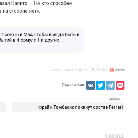
азал Капито. – Но кто способен
 на стороне нет».
t.com.ru в Max, чтобы всегда быть в
бытий в Формуле 1 и других
Сообщить об ошибке (Ctrl+Enter)
Поделиться:
Позже →
Фрай и Томбасис покинут состав Ferrari