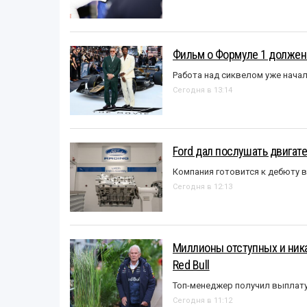
Фильм о Формуле 1 должен
Работа над сиквелом уже нача
Сегодня в 13:14
Ford дал послушать двигате
Компания готовится к дебюту 
Сегодня в 12:13
Миллионы отступных и ника
Red Bull
Топ-менеджер получил выплат
Сегодня в 11:12