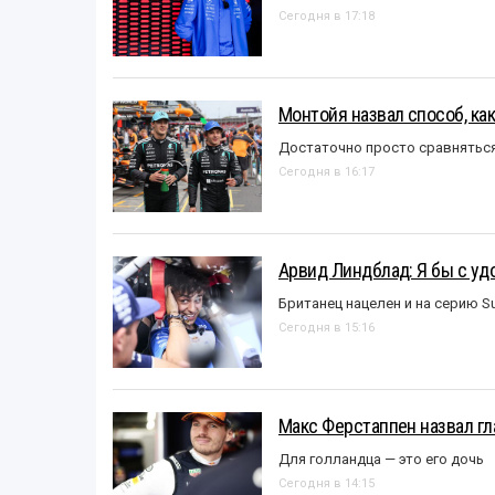
Сегодня в 17:18
Монтойя назвал способ, ка
Достаточно просто сравняться
Сегодня в 16:17
Арвид Линдблад: Я бы с уд
Британец нацелен и на серию S
Сегодня в 15:16
Макс Ферстаппен назвал гл
Для голландца — это его дочь
Сегодня в 14:15