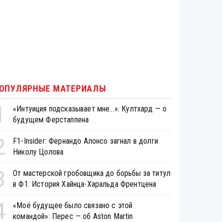
ОПУЛЯРНЫЕ МАТЕРИАЛЫ
1
«Интуиция подсказывает мне...»: Култхард — о
будущем Ферстаппена
2
F1-Insider: Фернандо Алонсо загнал в долги
Николу Цолова
3
От мастерской гробовщика до борьбы за титул
в Ф1. История Хайнца-Харальда Френтцена
4
«Моё будущее было связано с этой
командой»: Перес — об Aston Martin