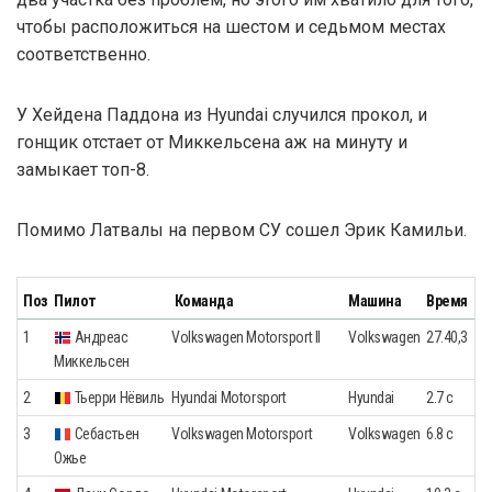
чтобы расположиться на шестом и седьмом местах
соответственно.
У Хейдена Паддона из Hyundai случился прокол, и
гонщик отстает от Миккельсена аж на минуту и
замыкает топ-8.
Помимо Латвалы на первом СУ сошел Эрик Камильи.
Поз
Пилот
Команда
Машина
Время
1
Андреас
Volkswagen Motorsport II
Volkswagen
27.40,3
Миккельсен
2
Тьерри Нёвиль
Hyundai Motorsport
Hyundai
2.7 с
3
Себастьен
Volkswagen Motorsport
Volkswagen
6.8 с
Ожье