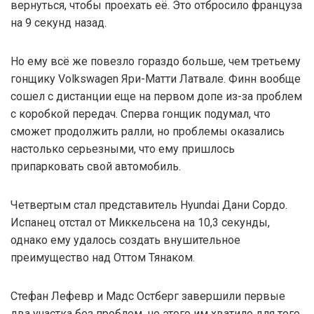
вернуться, чтобы проехать её. Это отбросило француза
на 9 секунд назад.
Но ему всё же повезло гораздо больше, чем третьему
гонщику Volkswagen Яри-Матти Латвале. Финн вообще
сошел с дистанции еще на первом допе из-за проблем
с коробкой передач. Сперва гонщик подумал, что
сможет продолжить ралли, но проблемы оказались
настолько серьезными, что ему пришлось
припарковать свой автомобиль.
Четвертым стал представитель Hyundai Дани Сордо.
Испанец отстал от Миккельсена на 10,3 секунды,
однако ему удалось создать внушительное
преимущество над Оттом Тянаком.
Стефан Лефевр и Мадс Остберг завершили первые
два участка без проблем, но этого им хватило для того,