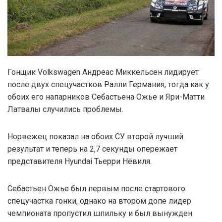
Гонщик Volkswagen Андреас Миккельсен лидирует
после двух спецучастков Ралли Германия, тогда как у
обоих его напарников Себастьена Ожье и Яри-Матти
Латвалы случились проблемы.
Норвежец показал на обоих СУ второй лучший
результат и теперь на 2,7 секунды опережает
представителя Hyundai Тьерри Нёвиля.
Себастьен Ожье был первым после стартового
спецучастка гонки, однако на втором допе лидер
чемпионата пропустил шпильку и был вынужден