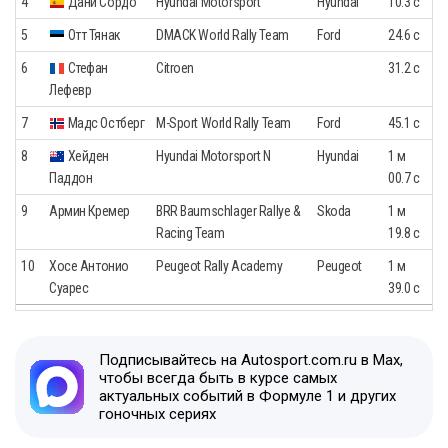
4
Дани Сордо
Hyundai Motorsport
Hyundai
10.3 с
5
Отт Тянак
DMACK World Rally Team
Ford
24.6 с
6
Стефан
Citroen
31.2 с
Лефевр
7
Мадс Остберг
M-Sport World Rally Team
Ford
45.1 с
8
Хейден
Hyundai Motorsport N
Hyundai
1 м
Паддон
00.7 с
9
Армин Кремер
BRR Baumschlager Rallye &
Skoda
1 м
Racing Team
19.8 с
10
Хосе Антонио
Peugeot Rally Academy
Peugeot
1 м
Суарес
39.0 с
Подписывайтесь на Autosport.com.ru в Max,
чтобы всегда быть в курсе самых
актуальных событий в Формуле 1 и других
гоночных сериях