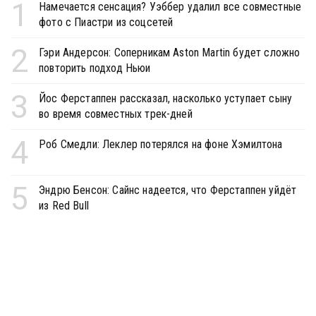
1
Намечается сенсация? Уэббер удалил все совместные
фото с Пиастри из соцсетей
2
Гэри Андерсон: Соперникам Aston Martin будет сложно
повторить подход Ньюи
3
Йос Ферстаппен рассказал, насколько уступает сыну
во время совместных трек-дней
4
Роб Смедли: Леклер потерялся на фоне Хэмилтона
5
Эндрю Бенсон: Сайнс надеется, что Ферстаппен уйдёт
из Red Bull