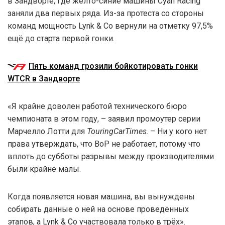
в Зандворте, где жёлто-синие машины Cyan Racing
заняли два первых ряда. Из-за протеста со стороны
команд мощность Lynk & Co вернули на отметку 97,5%
ещё до старта первой гонки.
Пять команд грозили бойкотировать гонки
WTCR в Зандворте
«Я крайне доволен работой технического бюро
чемпионата в этом году, – заявил промоутер серии
Марчелло Лотти для
TouringCarTimes
. – Ни у кого нет
права утверждать, что BoP не работает, потому что
вплоть до субботы разрывы между производителями
были крайне малы.
Когда появляется новая машина, вы вынуждены
собирать данные о ней на основе проведённых
этапов, а Lynk & Co участвовала только в трёх».