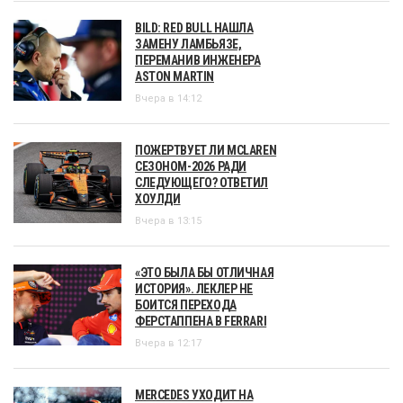
BILD: RED BULL НАШЛА
ЗАМЕНУ ЛАМБЬЯЗЕ,
ПЕРЕМАНИВ ИНЖЕНЕРА
ASTON MARTIN
Вчера в 14:12
ПОЖЕРТВУЕТ ЛИ MCLAREN
СЕЗОНОМ-2026 РАДИ
СЛЕДУЮЩЕГО? ОТВЕТИЛ
ХОУЛДИ
Вчера в 13:15
«ЭТО БЫЛА БЫ ОТЛИЧНАЯ
ИСТОРИЯ». ЛЕКЛЕР НЕ
БОИТСЯ ПЕРЕХОДА
ФЕРСТАППЕНА В FERRARI
Вчера в 12:17
MERCEDES УХОДИТ НА