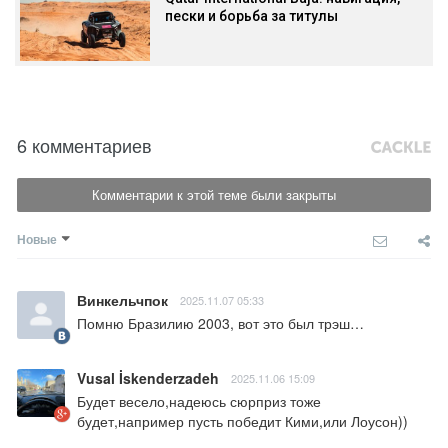
пески и борьба за титулы
6 комментариев
Комментарии к этой теме были закрыты
Новые
Винкельчпок
2025.11.07 05:33
Помню Бразилию 2003, вот это был трэш…
Vusal İskenderzadeh
2025.11.06 15:09
Будет весело,надеюсь сюрприз тоже 
будет,например пусть победит Кими,или Лоусон))