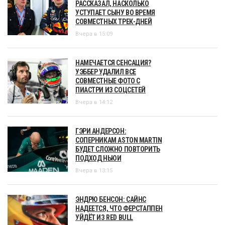
РАССКАЗАЛ, НАСКОЛЬКО
УСТУПАЕТ СЫНУ ВО ВРЕМЯ
СОВМЕСТНЫХ ТРЕК-ДНЕЙ
Вчера в 15:09
НАМЕЧАЕТСЯ СЕНСАЦИЯ?
УЭББЕР УДАЛИЛ ВСЕ
СОВМЕСТНЫЕ ФОТО С
ПИАСТРИ ИЗ СОЦСЕТЕЙ
Вчера в 14:12
ГЭРИ АНДЕРСОН:
СОПЕРНИКАМ ASTON MARTIN
БУДЕТ СЛОЖНО ПОВТОРИТЬ
ПОДХОД НЬЮИ
Вчера в 13:15
ЭНДРЮ БЕНСОН: САЙНС
НАДЕЕТСЯ, ЧТО ФЕРСТАППЕН
УЙДЁТ ИЗ RED BULL