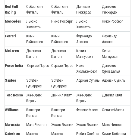
Red Bull
Себастьян
Себастьян
Даниэль
Даниэль
Racing
Феттель
Феттель
Риккардо
Риккардо
Mercedes
Льюис
Нико Росберг
Льюис
Нико Росберг
Хэмилтон
Хэмилтон
Ferrari
Кими
Кими
Фернандо
Фернандо
Райкконен
Райкконен
Алонсо
Алонсо
McLaren
Дженсон
Дженсон
Кевин
Кевин
Баттон
Баттон
Магнуссен
Магнуссен
Force India
Серхио Перес
Серхио Перес
Нико
Даниэль
Хюлькенберг
Хункаделья
Sauber
Эстебан
Эстебан
Адриан Сутиль
Адриан Сутиль
Гутьеррес
Гутьеррес
Toro Rosso
Жан-Эрик
Даниил Квят
Жан-Эрик
Даниил Квят
Вернь
Вернь
Williams
Валттери
Валттери
Фелипе Масса
Фелипе Масса
Боттас
Боттас
Marussia
Макс Чилтон
Жюль Бьянки
Жюль Бьянки
Макс Чилтон
Caterham
Маркус
Маркус
Робин Фрейнс
Камуи Кобаяши