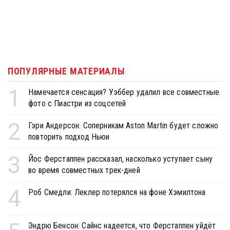
ПОПУЛЯРНЫЕ МАТЕРИАЛЫ
1
Намечается сенсация? Уэббер удалил все совместные
фото с Пиастри из соцсетей
2
Гэри Андерсон: Соперникам Aston Martin будет сложно
повторить подход Ньюи
3
Йос Ферстаппен рассказал, насколько уступает сыну
во время совместных трек-дней
4
Роб Смедли: Леклер потерялся на фоне Хэмилтона
Эндрю Бенсон: Сайнс надеется, что Ферстаппен уйдёт