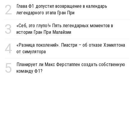
2
Глава Ф1 допустил возвращение в календарь
легендарного этапа Гран При
3
«Себ, это глупо!» Пять легендарных моментов в
истории Гран При Малайзии
4
«Разница поколений». Пиастри – об отказе Хэмилтона
от симулятора
5
Планирует ли Макс Ферстаппен создать собственную
команду Ф1?