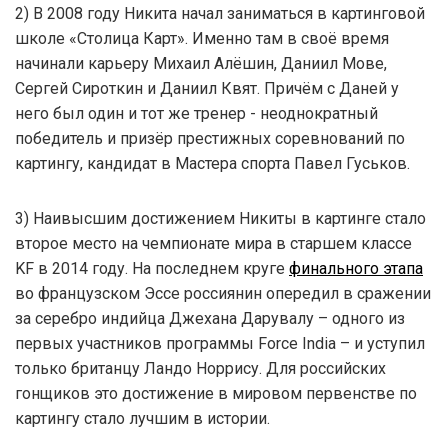
2) В 2008 году Никита начал заниматься в картинговой
школе «Столица Карт». Именно там в своё время
начинали карьеру Михаил Алёшин, Даниил Мове,
Сергей Сироткин и Даниил Квят. Причём с Даней у
него был один и тот же тренер - неоднократный
победитель и призёр престижных соревнований по
картингу, кандидат в Мастера спорта Павел Гуськов.
3) Наивысшим достижением Никиты в картинге стало
второе место на чемпионате мира в старшем классе
KF в 2014 году. На последнем круге
финального этапа
во французском Эссе россиянин опередил в сражении
за серебро индийца Джехана Дарувалу – одного из
первых участников программы Force India – и уступил
только британцу Ландо Норрису. Для российских
гонщиков это достижение в мировом первенстве по
картингу стало лучшим в истории.