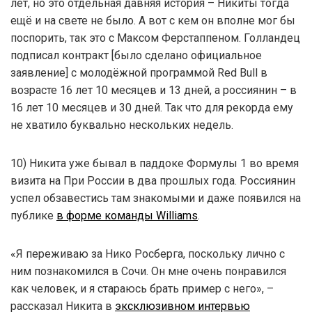
лет, но это отдельная давняя история – Никиты тогда
ещё и на свете не было. А вот с кем он вполне мог бы
поспорить, так это с Максом Ферстаппеном. Голландец
подписал контракт [было сделано официальное
заявление] с молодёжной программой Red Bull в
возрасте 16 лет 10 месяцев и 13 дней, а россиянин – в
16 лет 10 месяцев и 30 дней. Так что для рекорда ему
не хватило буквально нескольких недель.
10) Никита уже бывал в паддоке Формулы 1 во время
визита на При России в два прошлых года. Россиянин
успел обзавестись там знакомыми и даже появился на
публике
в форме команды Williams
.
«Я переживаю за Нико Росберга, поскольку лично с
ним познакомился в Сочи. Он мне очень понравился
как человек, и я стараюсь брать пример с него», –
рассказал Никита в
эксклюзивном интервью