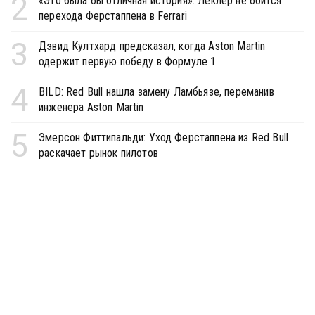
2
«Это была бы отличная история». Леклер не боится
перехода Ферстаппена в Ferrari
3
Дэвид Култхард предсказал, когда Aston Martin
одержит первую победу в Формуле 1
4
BILD: Red Bull нашла замену Ламбьязе, переманив
инженера Aston Martin
5
Эмерсон Фиттипальди: Уход Ферстаппена из Red Bull
раскачает рынок пилотов