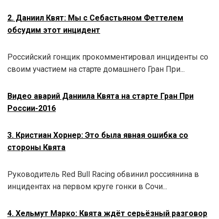
2. Даниил Квят: Мы с Себастьяном Феттелем
обсудим этот инцидент
Российский гонщик прокомментировал инциденты со
своим участием на старте домашнего Гран При...
Видео аварий Даниила Квята на старте Гран При
России-2016
3. Кристиан Хорнер: Это была явная ошибка со
стороны Квята
Руководитель Red Bull Racing обвинил россиянина в
инцидентах на первом круге гонки в Сочи...
4. Хельмут Марко: Квята ждёт серьёзный разговор