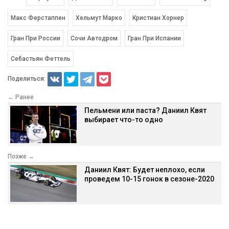
Макс Ферстаппен
Хельмут Марко
Кристиан Хорнер
Гран При России
Сочи Автодром
Гран При Испании
Себастьян Феттель
Поделиться:
← Ранее
Пельмени или паста? Даниил Квят
выбирает что-то одно
Позже →
Даниил Квят: Будет неплохо, если
проведем 10-15 гонок в сезоне-2020