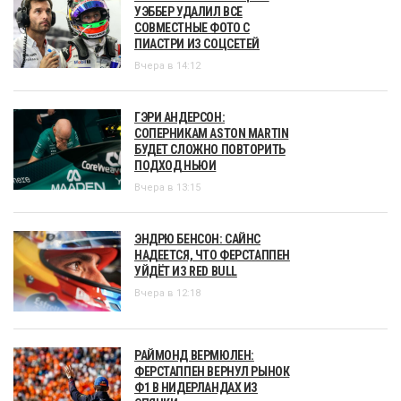
УЭББЕР УДАЛИЛ ВСЕ
СОВМЕСТНЫЕ ФОТО С
ПИАСТРИ ИЗ СОЦСЕТЕЙ
Вчера в 14:12
ГЭРИ АНДЕРСОН:
СОПЕРНИКАМ ASTON MARTIN
БУДЕТ СЛОЖНО ПОВТОРИТЬ
ПОДХОД НЬЮИ
Вчера в 13:15
ЭНДРЮ БЕНСОН: САЙНС
НАДЕЕТСЯ, ЧТО ФЕРСТАППЕН
УЙДЁТ ИЗ RED BULL
Вчера в 12:18
РАЙМОНД ВЕРМЮЛЕН:
ФЕРСТАППЕН ВЕРНУЛ РЫНОК
Ф1 В НИДЕРЛАНДАХ ИЗ