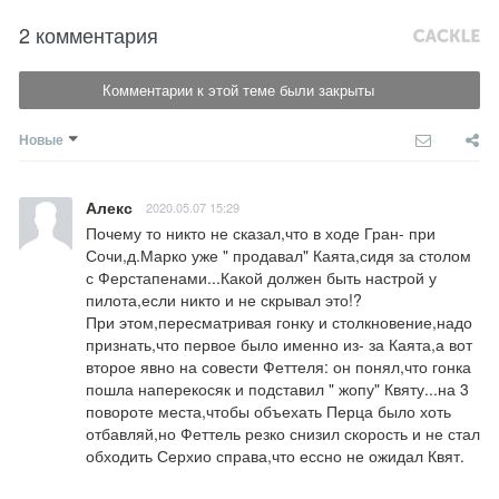
2 комментария
Комментарии к этой теме были закрыты
Новые
Алекс
2020.05.07 15:29
Почему то никто не сказал,что в ходе Гран- при 
Сочи,д.Марко уже " продавал" Каята,сидя за столом 
с Ферстапенами...Какой должен быть настрой у 
пилота,если никто и не скрывал это!?

При этом,пересматривая гонку и столкновение,надо 
признать,что первое было именно из- за Каята,а вот 
второе явно на совести Феттеля: он понял,что гонка 
пошла наперекосяк и подставил " жопу" Квяту...на 3 
повороте места,чтобы объехать Перца было хоть 
отбавляй,но Феттель резко снизил скорость и не стал 
обходить Серхио справа,что ессно не ожидал Квят.