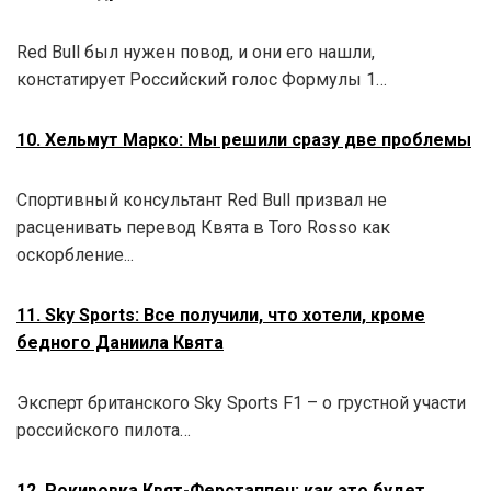
Red Bull был нужен повод, и они его нашли,
констатирует Российский голос Формулы 1…
10. Хельмут Марко: Мы решили сразу две проблемы
Спортивный консультант Red Bull призвал не
расценивать перевод Квята в Toro Rosso как
оскорбление...
11. Sky Sports: Все получили, что хотели, кроме
бедного Даниила Квята
Эксперт британского Sky Sports F1 – о грустной участи
российского пилота…
12. Рокировка Квят-Ферстаппен: как это будет