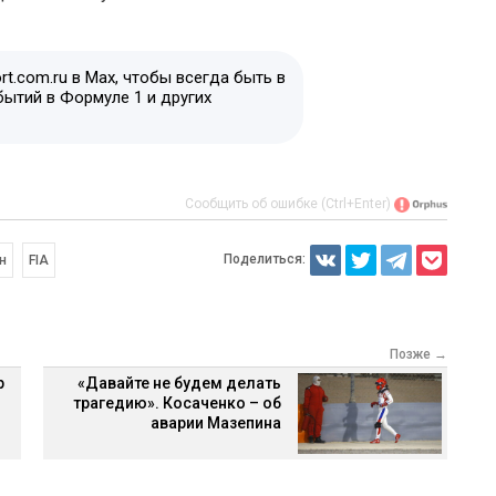
t.com.ru в Max, чтобы всегда быть в
бытий в Формуле 1 и других
Сообщить об ошибке (Ctrl+Enter)
Поделиться:
н
FIA
Позже →
р
«Давайте не будем делать
трагедию». Косаченко – об
аварии Мазепина