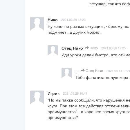
петушар, так что ва
Нико
2021.03.29 13:23
Ну конечно разные ситуации , чёрному пол
подминет , а других можно .
Отец Нико
Нико
2021.03.30 12:25
Иди уроки делай быстро, ато отым
...
Отец Нико
2021.04.14 19:2
Тебя фанатика-полупокера 
Игрик
2021.03.29 10:41
"Но мы также сообщили, что нарушения не
круга. При этом все действия отслеживали
преимущества" - а хорошее время круга за
преимущества?