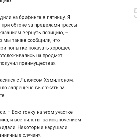
ицию.
дили на брифинге в пятницу. Я
о при обгоне за пределами трассы
казанием вернуть позицию, –
Но мы также сообщили, что
при попытке показать хорошее
 отслеживались на предмет
 получил преимущества».
ласился с Льюисом Хэмилтоном,
было запрещено выезжать за
те.
и. – Всю гонку на этом участке
ика, и все пилоты, за исключением
ожидали. Некоторые нарушали
диничные случаи».