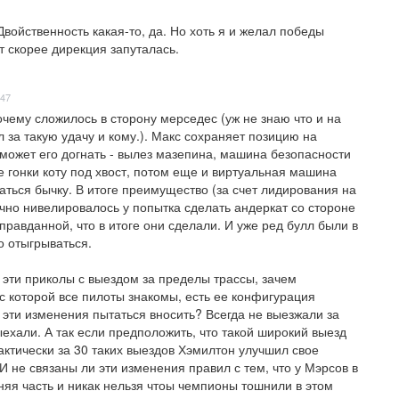
ойственность какая-то, да. Но хоть я и желал победы 
т скорее дирекция запуталась.
:47
очему сложилось в сторону мерседес (уж не знаю что и на 
 за такую удачу и кому.). Макс сохраняет позицию на 
 может его догнать - вылез мазепина, машина безопасности 
е гонки коту под хвост, потом еще и виртуальная машина 
аться бычку. В итоге преимущество (за счет лидирования на 
ично нивелировалось у попытка сделать андеркат со стороне 
правданной, что в итоге они сделали. И уже ред булл были в 
 отыгрываться. 

 эти приколы с выездом за пределы трассы, зачем 
с которой все пилоты знакомы, есть ее конфигурация 
 эти изменения пытаться вносить? Всегда не выезжали за 
ехали. А так если предположить, что такой широкий выезд 
актически за 30 таких выездов Хэмилтон улучшил свое 
 не связаны ли эти изменения правил с тем, что у Мэрсов в 
няя часть и никак нельзя чтоы чемпионы тошнили в этом 