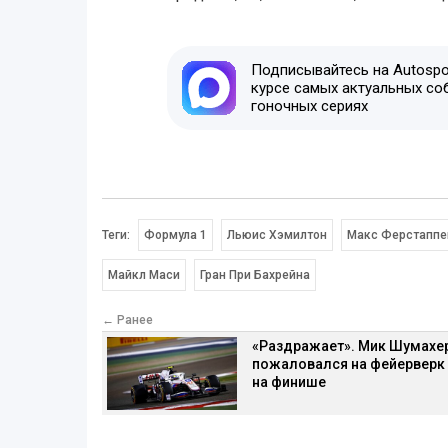
Подписывайтесь на Autospor
курсе самых актуальных со
гоночных сериях
Теги:
Формула 1
Льюис Хэмилтон
Макс Ферстаппе
Майкл Маси
Гран При Бахрейна
← Ранее
«Раздражает». Мик Шумахе
пожаловался на фейерверк
на финише