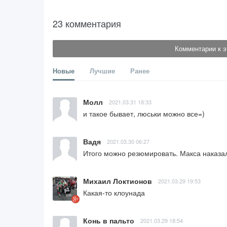
23 комментария
Комментарии к э
Новые
Лучшие
Ранее
Молл
2021.03.31 18:33
и такое бывает, люськи можно все=)
Вадя
2021.03.30 06:27
Итого можно резюмировать. Макса наказали
Михаил Локтионов
2021.03.29 19:53
Какая-то клоунада
Конь в пальто
2021.03.29 18:54