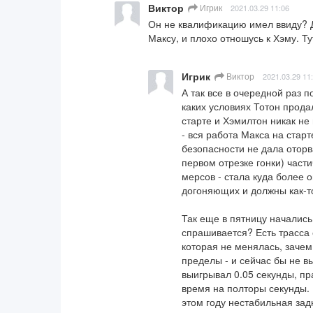
Виктор
Игрик
2021.03.29 11:06
Он не квалификацию имел ввиду? Дв
Максу, и плохо отношусь к Хэму. Ту
Игрик
Виктор
2021.03.29 11
А так все в очередной раз п
каких условиях Тотон продал
старте и Хэмилтон никак не
- вся работа Макса на старт
безопасности не дала оторв
первом отрезке гонки) част
мерсов - стала куда более о
догоняющих и должны как-то
Так еще в пятницу начались
спрашивается? Есть трасса 
которая не менялась, зачем
пределы - и сейчас бы не вы
выигрывал 0.05 секунды, пр
время на полторы секунды. И
этом году нестабильная зад