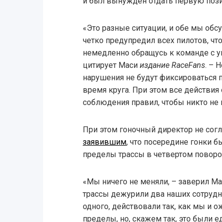
и был вынужден отдать первую поз
«Это разные ситуации, и обе мы обсу
четко предупредил всех пилотов, чт
немедленно обращусь к команде с у
цитирует Маси
издание RaceFans
. – 
нарушения не будут фиксироваться 
время круга. При этом все действия
соблюдения правил, чтобы никто не
При этом гоночный директор не сог
заявившим
, что посередине гонки 
пределы трассы в четвертом поворо
«Мы ничего не меняли, – заверил Мас
трассы дежурили два наших сотрудн
одного, действовали так, как мы и 
пределы, но, скажем так, это были е