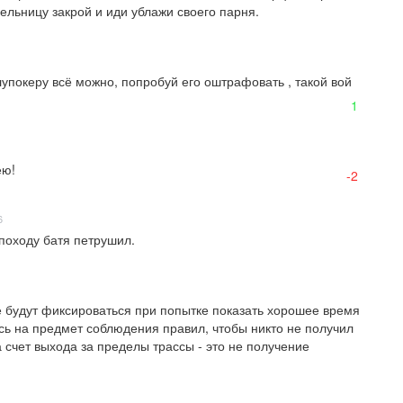
фельницу закрой и иди ублажи своего парня.
упокеру всё можно, попробуй его оштрафовать , такой вой 
1
ею!
-2
6
походу батя петрушил.
 будут фиксироваться при попытке показать хорошее время 
сь на предмет соблюдения правил, чтобы никто не получил 
 счет выхода за пределы трассы - это не получение 