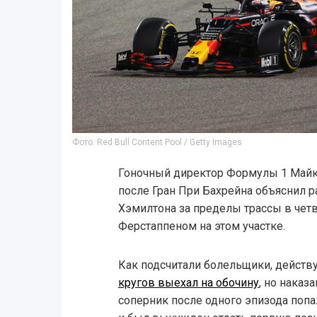
Фото: Red Bull Content Pool / Getty Images
Гоночный директор Формулы 1 Майк
после Гран При Бахрейна объяснил
Хэмилтона за пределы трассы в чет
Ферстаппеном на этом участке.
Как подсчитали болельщики, дейст
кругов выехал на обочину
, но наказ
соперник после одного эпизода поп