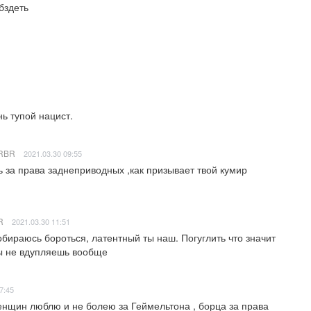
бздеть
нь тупой нацист.
RBR
2021.03.30 09:55
 за права заднеприводных ,как призывает твой кумир 
R
2021.03.30 11:51
обираюсь бороться, латентный ты наш. Погуглить что значит 
ты не вдупляешь вообще
7:45
енщин люблю и не болею за Геймельтона , борца за права 