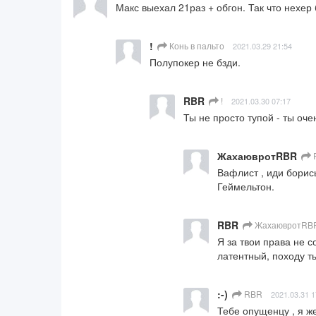
Макс выехал 21раз + обгон. Так что нехер 
!
Конь в пальто
2021.03.29 21:54
Полупокер не бзди.
RBR
!
2021.03.30 07:17
Ты не просто тупой - ты оче
ЖахаювротRBR
Вафлист , иди борись
Геймельтон.
RBR
ЖахаювротRB
Я за твои права не с
латентный, походу 
:-)
RBR
2021.03.31 1
Тебе опущенцу , я ж