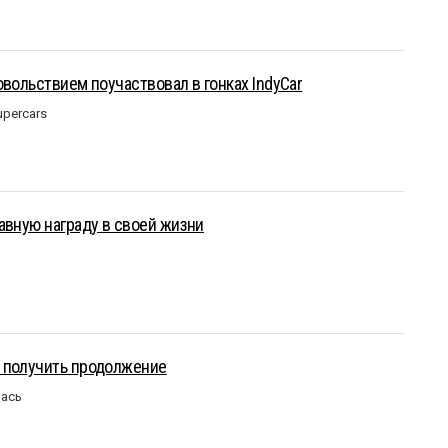
овольствием поучаствовал в гонках IndyCar
upercars
авную награду в своей жизни
 получить продолжение
лась