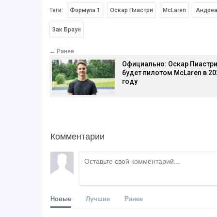
Теги:
Формула 1
Оскар Пиастри
McLaren
Андреа
Зак Браун
← Ранее
Официально: Оскар Пиастр
будет пилотом McLaren в 20
году
Комментарии
Новые
Лучшие
Ранее