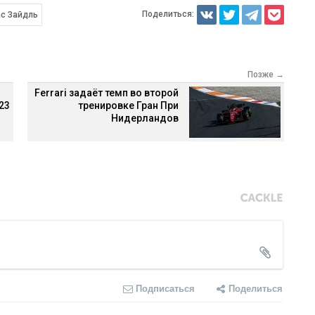
Поделиться:
с Зайдль
Позже →
и
Ferrari задаёт темп во второй
23
тренировке Гран При
Нидерландов
Подписаться
Поделиться