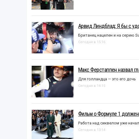
Арвид Линдблад: Я бы с уд
Британец нацелен и на серию S
Сегодня в 15:16
Макс Ферстаппен назвал гл
Для голландца — это его дочь
Сегодня в 14:15
Фильм о Формуле 1 должен
Работа над сиквелом уже нача
Сегодня в 13:14