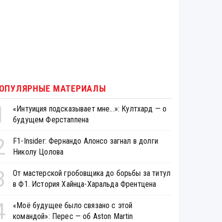
ОПУЛЯРНЫЕ МАТЕРИАЛЫ
1
«Интуиция подсказывает мне...»: Култхард — о
будущем Ферстаппена
2
F1-Insider: Фернандо Алонсо загнал в долги
Николу Цолова
3
От мастерской гробовщика до борьбы за титул
в Ф1. История Хайнца-Харальда Френтцена
4
«Моё будущее было связано с этой
командой»: Перес — об Aston Martin