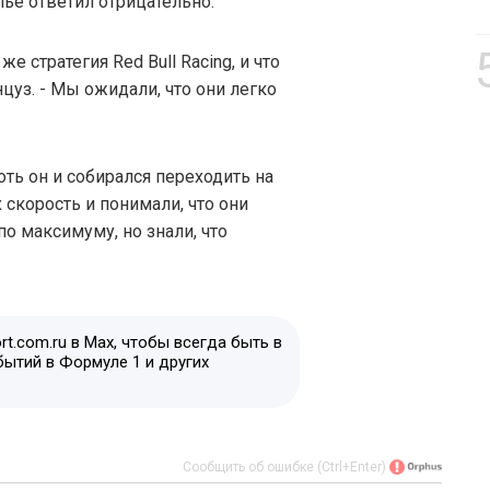
лье ответил отрицательно.
е стратегия Red Bull Racing, и что
нцуз. - Мы ожидали, что они легко
оть он и собирался переходить на
 скорость и понимали, что они
о максимуму, но знали, что
t.com.ru в Max, чтобы всегда быть в
бытий в Формуле 1 и других
Сообщить об ошибке (Ctrl+Enter)