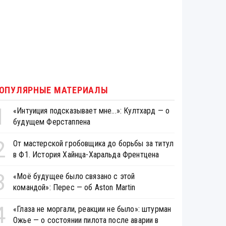
ОПУЛЯРНЫЕ МАТЕРИАЛЫ
1
«Интуиция подсказывает мне...»: Култхард — о
будущем Ферстаппена
2
От мастерской гробовщика до борьбы за титул
в Ф1. История Хайнца-Харальда Френтцена
3
«Моё будущее было связано с этой
командой»: Перес — об Aston Martin
4
«Глаза не моргали, реакции не было»: штурман
Ожье — о состоянии пилота после аварии в