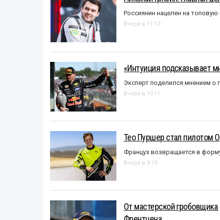
Россиянин нацелен на топовую
Вчера в 11:12
«Интуиция подсказывает мн
Эксперт поделился мнением о п
Вчера в 10:11
Тео Пуршер стал пилотом O
Француз возвращается в форм
Вчера в 9:10
От мастерской гробовщика 
Френтцена