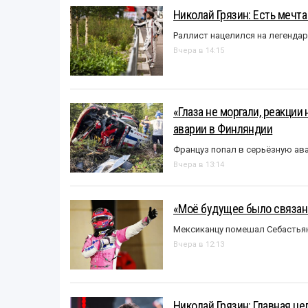
Николай Грязин: Есть мечта
Раллист нацелился на легенда
Вчера в 14:15
«Глаза не моргали, реакции
аварии в Финляндии
Француз попал в серьёзную ав
Вчера в 13:14
«Моё будущее было связано
Мексиканцу помешал Себастья
Вчера в 12:13
Николай Грязин: Главная це