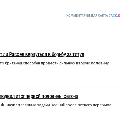
КОММЕНТАРИИ ДЛЯ САЙТА
CACKL
E
 ли Рассел вернуться в борьбу за титул
что британец способен провести сильную вторую половину
подвел итог первой половины сезона
Ф1 назвал главные задачи Red Bull после летнего перерыва