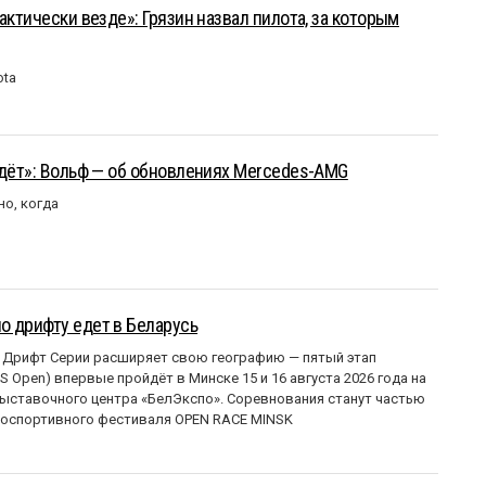
актически везде»: Грязин назвал пилота, за которым
ota
йдёт»: Вольф — об обновлениях Mercedes-AMG
но, когда
о дрифту едет в Беларусь
 Дрифт Серии расширяет свою географию — пятый этап
 Open) впервые пройдёт в Минске 15 и 16 августа 2026 года на
ставочного центра «БелЭкспо». Соревнования станут частью
оспортивного фестиваля OPEN RACE MINSK