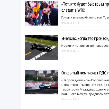
«Тот, кто будет быстрым пр
следит в WRC
Гонщик впечатлён пилотом Toy
Вчера в 17:18
«Неясно, когда это произо
Новинки появятся, но неизвест
Вчера в 16:17
Открытый чемпионат РДС п
«Второй дивизион» Российской
Открытого чемпионата РДС (RDS
территории Международного вы
большого международного авт
Вчера в 15:16