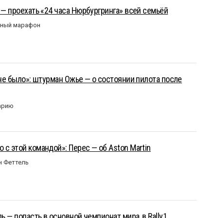
 — проехать «24 часа Нюрбургринга» всей семьёй
рный марафон
 не было»: штурман Ожье — о состоянии пилота после
арию
 с этой командой»: Перес — об Aston Martin
н Феттель
ль — попасть в основной чемпионат мира, в Rally1