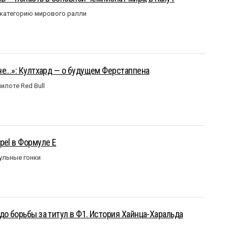
 категорию мирового ралли
е...»: Култхард — о будущем Ферстаппена
илоте Red Bull
pel в Формуле Е
ульные гонки
до борьбы за титул в Ф1. История Хайнца-Харальда