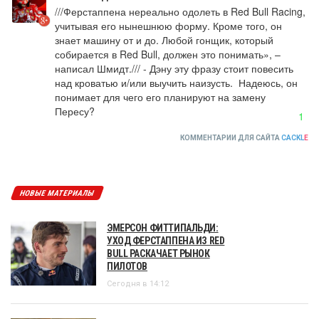
///Ферстаппена нереально одолеть в Red Bull Racing, 
учитывая его нынешнюю форму. Кроме того, он 
знает машину от и до. Любой гонщик, который 
собирается в Red Bull, должен это понимать», – 
написал Шмидт./// - Дэну эту фразу стоит повесить 
над кроватью и/или выучить наизусть.  Надеюсь, он 
понимает для чего его планируют на замену 
Пересу?
1
КОММЕНТАРИИ ДЛЯ САЙТА
CACKL
E
НОВЫЕ МАТЕРИАЛЫ
ЭМЕРСОН ФИТТИПАЛЬДИ:
УХОД ФЕРСТАППЕНА ИЗ RED
BULL РАСКАЧАЕТ РЫНОК
ПИЛОТОВ
Сегодня в 14:12