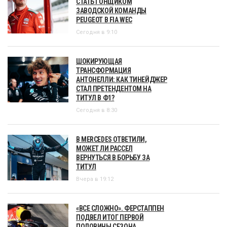
СТАТЬ ГОНЩИКОМ
ЗАВОДСКОЙ КОМАНДЫ
PEUGEOT В FIA WEC
Сегодня в 9:10
ШОКИРУЮЩАЯ
ТРАНСФОРМАЦИЯ
АНТОНЕЛЛИ: КАК ТИНЕЙДЖЕР
СТАЛ ПРЕТЕНДЕНТОМ НА
ТИТУЛ В Ф1?
Сегодня в 8:30
В MERCEDES ОТВЕТИЛИ,
МОЖЕТ ЛИ РАССЕЛ
ВЕРНУТЬСЯ В БОРЬБУ ЗА
ТИТУЛ
Вчера в 19:12
«ВСЕ СЛОЖНО». ФЕРСТАППЕН
ПОДВЕЛ ИТОГ ПЕРВОЙ
ПОЛОВИНЫ СЕЗОНА