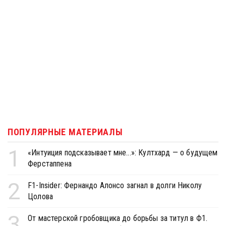
ПОПУЛЯРНЫЕ МАТЕРИАЛЫ
1
«Интуиция подсказывает мне...»: Култхард — о будущем
Ферстаппена
2
F1-Insider: Фернандо Алонсо загнал в долги Николу
Цолова
3
От мастерской гробовщика до борьбы за титул в Ф1.