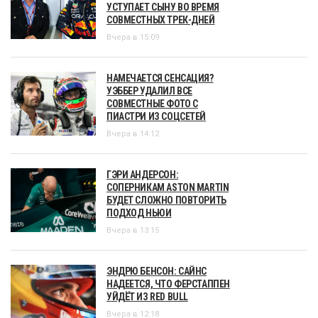
УСТУПАЕТ СЫНУ ВО ВРЕМЯ
СОВМЕСТНЫХ ТРЕК-ДНЕЙ
Вчера в 15:09
НАМЕЧАЕТСЯ СЕНСАЦИЯ?
УЭББЕР УДАЛИЛ ВСЕ
СОВМЕСТНЫЕ ФОТО С
ПИАСТРИ ИЗ СОЦСЕТЕЙ
Вчера в 14:12
ГЭРИ АНДЕРСОН:
СОПЕРНИКАМ ASTON MARTIN
БУДЕТ СЛОЖНО ПОВТОРИТЬ
ПОДХОД НЬЮИ
Вчера в 13:15
ЭНДРЮ БЕНСОН: САЙНС
НАДЕЕТСЯ, ЧТО ФЕРСТАППЕН
УЙДЁТ ИЗ RED BULL
Вчера в 12:18