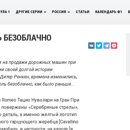
УЛА 1
ДРУГИЕ СЕРИИ
РОССИЯ
СТАТЬИ
КАЛЕНДАРЬ Ф1
Ь БЕЗОБЛАЧНО
ся на продажи дорожных машин при
и своей долгой истории
т Дитер Ренкен, времена изменились,
оль безоблачно, как было раньше...
a Romeo Тацио Нуволари на Гран При
сь повержены «Серебряные стрелы»,
деталь, а именно жёлтый логотип
ного гарцующего жеребца [Cavallino
обиль, в частности, на капоте [в