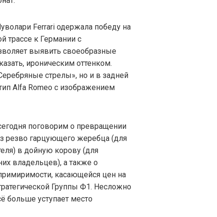
нат.
уволари Ferrari одержала победу на
й трассе к Германии с
позволяет выявить своеобразные
азать, ироническим оттенком.
«Серебряные стрелы», но и в задней
ип Alfa Romeo с изображением
сегодня поговорим о превращении
 из резво гарцующего жеребца (для
еля) в дойную корову (для
их владельцев), а также о
примиримости, касающейся цен на
тратегической Группы Ф1. Несложно
сё больше уступает место