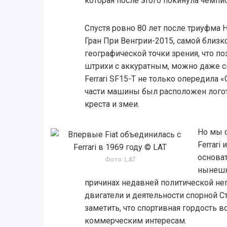
которая после этого покинула чемпио
Спустя ровно 80 лет после триуфма Н
Гран При Венгрии-2015, самой близко
географической точки зрения, что 
штрихи с аккуратным, можно даже ск
Ferrari SF15-T не только опередила 
части машины был расположен логот
креста и змеи.
Но мы 
Ferrari
основат
Фото: LAT
нынешн
причинах недавней политической не
двигатели и деятельности спорной С
заметить, что спортивная гордость в
коммерческим интересам.