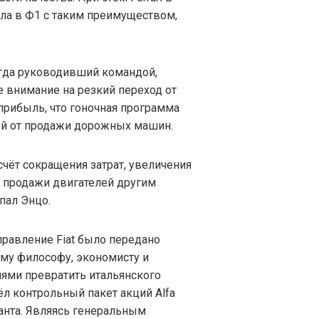
ала в Ф1 с таким преимуществом,
огда руководивший командой,
ите внимание на резкий переход от
прибыль, что гоночная программа
ой от продажи дорожных машин.
счёт сокращения затрат, увеличения
и продажи двигателей другим
пал Энцо.
правление Fiat было передано
му философу, экономисту и
иями превратить итальянского
л контрольный пакет акций Alfa
анта. Являясь генеральным