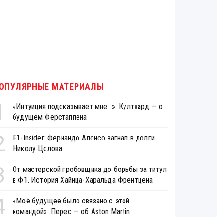
ОПУЛЯРНЫЕ МАТЕРИАЛЫ
1
«Интуиция подсказывает мне...»: Култхард — о
будущем Ферстаппена
2
F1-Insider: Фернандо Алонсо загнал в долги
Николу Цолова
3
От мастерской гробовщика до борьбы за титул
в Ф1. История Хайнца-Харальда Френтцена
4
«Моё будущее было связано с этой
командой»: Перес — об Aston Martin