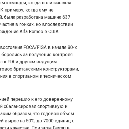
дом команды, когда политическая
 К примеру, когда ему не
й, была разработана машина 637
участия в гонках, но впоследствии
ерждения Alfa Romeo в США.
востояния FOCA/FISA в начале 80-х
 боролись за получение контроля
ул к FIA и другим ведущим
сговор британскими конструкторами,
ния в спортивном и техническом
нией перешло к его доверенному
й сбалансировал спортивную и
таким образом, что годовой объём
 вырос на 50%, до 7000 единиц с
и качества. При этом Ferrari в