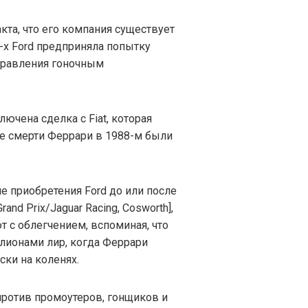
кта, что его компания существует
60-х Ford предприняла попытку
управления гоночным
лючена сделка с Fiat, которая
ле смерти Феррари в 1988-м были
ие приобретения Ford до или после
Grand Prix/Jaguar Racing, Cosworth],
 с облегчением, вспоминая, что
ллионами лир, когда Феррари
ски на коленях.
против промоутеров, гонщиков и