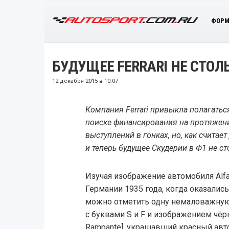
ФОРМ
БУДУЩЕЕ FERRARI НЕ СТОЛ
12 декабря 2015 в 10:07
Компания Ferrari привыкла полагать
поиске финансирования на протяжени
выступлений в гонках, но, как считае
и теперь будущее Скудерии в Ф1 не ст
Изучая изображение автомобиля Alf
Германии 1935 года, когда оказали
можно отметить одну немаловажную 
с буквами S и F и изображением чёр
Rampante], украшавший красный автом