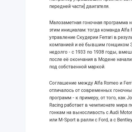
передней части] двигателя.
Малозаметная гоночная программа н
этим инициалам: тогда команда Alfa
управление Скудерии Ferrari в резу
компанией и её бывшим гонщиком Э
недолго - с 1933 по 1938 годы, вмеш
после её окончания в Модене начал
под собственной маркой.
Соглашение между Alfa Romeo и Ferra
отличалось от современных гоночны
программ - к примеру, от того, как J
Racing работает в чемпионате мира п
гонкам на выносливость с Audi Motor
или M-Sport в ралли с Ford, а с Bentle