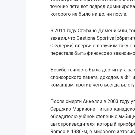
течение пяти лет подряд доминиров
которого не было ни до, ни после.
В 2011 году Стефано Доменикали, т
заявил, что Gestione Sportiva [обрат
Скудерии] впервые получила такую 
перестала быть финансово зависим
Безубыточность была достигнута за 
спонсорского пакета, доходов в Ф1 
командам, против чего всегда высту
После смерти Аньелли в 2003 году у
Серджио Маркионе - итало-канадско
обладателю учёной степени с амбиц
автопроизводителя, который приобрё
Romeo в 1986-м, в мирового автогиг