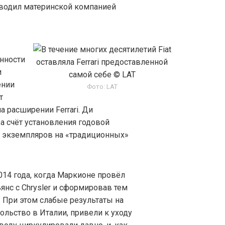
оводил материнской компанией
нности
и
ении
Фото: LAT
т
а расширении Ferrari. Ди
а счёт установления годовой
0 экземпляров на «традиционных»
2014 года, когда Маркионе провёл
ьянс с Chrysler и сформировав тем
]. При этом слабые результаты на
льство в Италии, привели к уходу