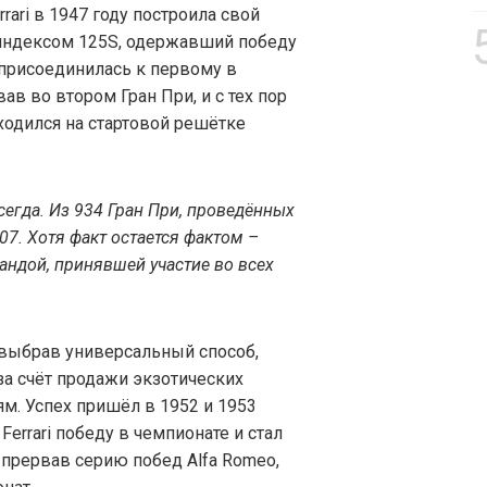
rari в 1947 году построила свой
индексом 125S, одержавший победу
 присоединилась к первому в
в во втором Гран При, и с тех пор
одился на стартовой решётке
сегда. Из 934 Гран При, проведённых
907. Хотя факт остается фактом –
андой, принявшей участие во всех
 выбрав универсальный способ,
а счёт продажи экзотических
м. Успех пришёл в 1952 и 1953
Ferrari победу в чемпионате и стал
прервав серию побед Alfa Romeo,