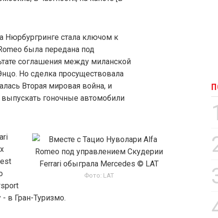
а Нюрбургринге стала ключом к
 Romeo была передана под
льтате соглашения между миланской
нцо. Но сделка просуществовала
алась Вторая мировая война, и
П
и выпускать гоночные автомобили
ri
х
oest
о
Фото: LAT
sport
y - в Гран-Туризмо.