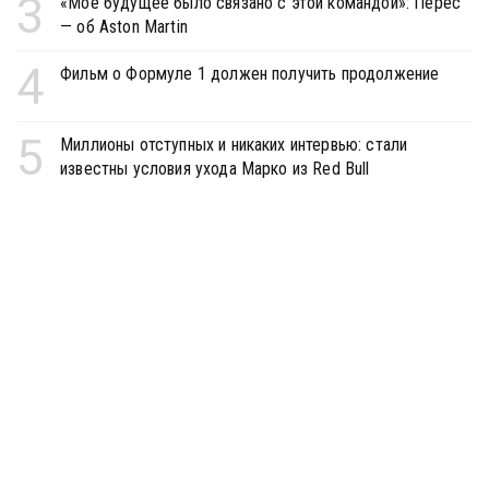
3
«Моё будущее было связано с этой командой»: Перес
— об Aston Martin
4
Фильм о Формуле 1 должен получить продолжение
5
Миллионы отступных и никаких интервью: стали
известны условия ухода Марко из Red Bull