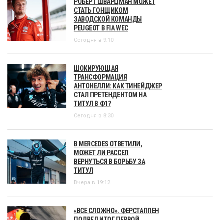
РОБЕРТ ШВАРЦМАН МОЖЕТ
СТАТЬ ГОНЩИКОМ
ЗАВОДСКОЙ КОМАНДЫ
PEUGEOT В FIA WEC
Сегодня в 9:10
ШОКИРУЮЩАЯ
ТРАНСФОРМАЦИЯ
АНТОНЕЛЛИ: КАК ТИНЕЙДЖЕР
СТАЛ ПРЕТЕНДЕНТОМ НА
ТИТУЛ В Ф1?
Сегодня в 8:30
В MERCEDES ОТВЕТИЛИ,
МОЖЕТ ЛИ РАССЕЛ
ВЕРНУТЬСЯ В БОРЬБУ ЗА
ТИТУЛ
Вчера в 19:12
«ВСЕ СЛОЖНО». ФЕРСТАППЕН
ПОДВЕЛ ИТОГ ПЕРВОЙ