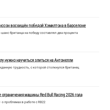
анссон восхищён победой Хэмилтона в Барселоне
 шанс британца на победу составлял два процента
лу нужно научиться злиться на Антонелли
данную трудность, с которой столкнулся британец
 ограничения машины Red Bull Racing 2026 года
– о проблемах в работе с RB22