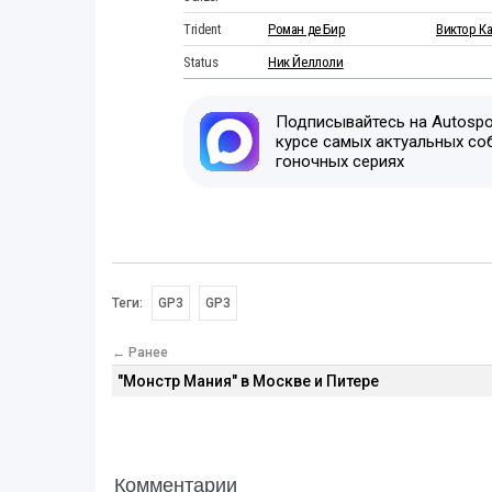
Trident
Роман де Бир
Виктор К
Status
Ник Йеллоли
Подписывайтесь на Autospor
курсе самых актуальных со
гоночных сериях
Теги:
GP3
GP3
← Ранее
"Монстр Мания" в Москве и Питере
Комментарии