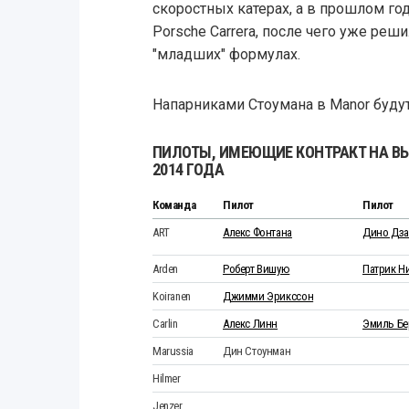
скоростных катерах, а в прошлом го
Porsche Carrera, после чего уже реш
"младших" формулах.
Напарниками Стоумана в Manor будут
ПИЛОТЫ, ИМЕЮЩИЕ КОНТРАКТ НА ВЫ
2014 ГОДА
Команда
Пилот
Пилот
ART
Алекс Фонтана
Дино Дз
Arden
Роберт Вишую
Патрик Н
Koiranen
Джимми Эрикссон
Carlin
Алекс Линн
Эмиль Бе
Marussia
Дин Стоунман
Hilmer
Jenzer