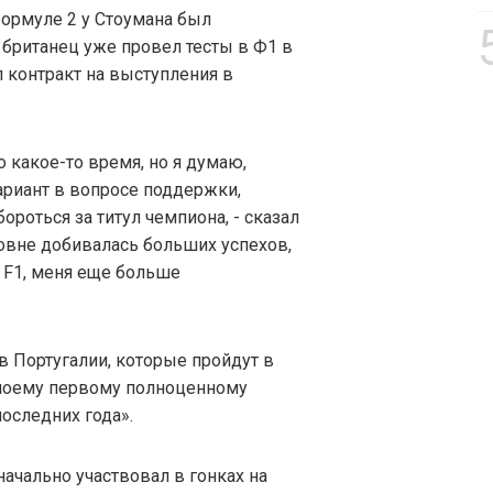
ормуле 2 у Стоумана был
 британец уже провел тесты в Ф1 в
л контракт на выступления в
 какое-то время, но я думаю,
ариант в вопросе поддержки,
роться за титул чемпиона, - сказал
ровне добивалась больших успехов,
ia F1, меня еще больше
в Португалии, которые пройдут в
к моему первому полноценному
последних года».
начально участвовал в гонках на