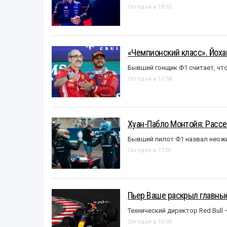
Сегодня в 18:55
«Чемпионский класс». Йох
Бывший гонщик Ф1 считает, что
Сегодня в 17:58
Хуан-Пабло Монтойя: Рассе
Бывший пилот Ф1 назвал неожи
Сегодня в 17:01
Пьер Ваше раскрыл главные
Технический директор Red Bull 
Сегодня в 16:05