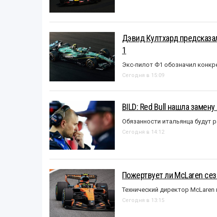
Дэвид Култхард предсказал
1
Экс-пилот Ф1 обозначил конкр
Сегодня в 15:09
BILD: Red Bull нашла замен
Обязанности итальянца будут 
Сегодня в 14:12
Пожертвует ли McLaren се
Технический директор McLaren
Сегодня в 13:15