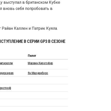
ду выступал в британском Кубке
ил вновь себя попробовать в
 Райан Каллен и Патрик Куяла.
СТУПЛЕНИЕ В СЕРИИ GP3 В СЕЗОНЕ
Пилот
ампарелли
Марвин Кирхгофер
идерхаузер
Ян Марденборо
рнсторф