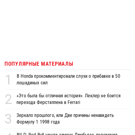
ПОПУЛЯРНЫЕ МАТЕРИАЛЫ
1
В Honda прокомментировали слухи о прибавке в 50
лошадиных сил
2
«Это была бы отличная история». Леклер не боится
перехода Ферстаппена в Ferrari
3
Зеркало прошлого, или Две причины ненавидеть
Формулу 1 1998 года
BILD: Red Bull нашла замену Ламбьязе, переманив