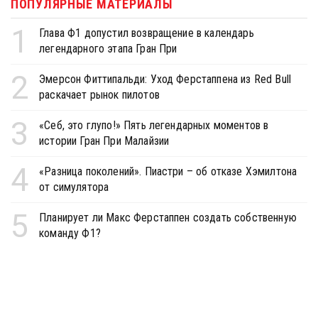
ПОПУЛЯРНЫЕ МАТЕРИАЛЫ
1
Глава Ф1 допустил возвращение в календарь
легендарного этапа Гран При
2
Эмерсон Фиттипальди: Уход Ферстаппена из Red Bull
раскачает рынок пилотов
3
«Себ, это глупо!» Пять легендарных моментов в
истории Гран При Малайзии
4
«Разница поколений». Пиастри – об отказе Хэмилтона
от симулятора
5
Планирует ли Макс Ферстаппен создать собственную
команду Ф1?