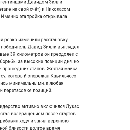
аргентинцами Давидом Зилли
этапе на свой счёт) и Николасом
 Именно эта тройка открывала
и резко изменили расстановку
ий победитель Давид Зилли выглядел
рвые 39 километров он преодолел с
борьбы за высокие позиции дня, но
е прошедших этапов. Жёлтая майка
су, который опережал Кавильяссо
лись минимальными, а любая
й перетасовке позиций.
лидерство активно включился Лукас
» стал возвращением после стартов
прибавил ходу и занял верхнюю
нной близости долгое время