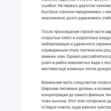
ошибок. На первых двухстах киломе
быстрые отрезки чередовались с из
невозможно долго удерживать стаб
После прохождения горной части ха
открытые плато и скоростные внедо
нейтрализации и удалённого сервиса
оправданным стало тактическое реше
замены шин. Однако расслабляться р
ушёл в район извилистых вади с п
местами ещё влажных после дождей
Финальная часть спецучастка позво
Широкие песчаные долины и холми
концентрации до самого финиша: те
тоже высока. Этот этап осторожно ди
оглядки опасно, куда важнее чувств