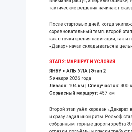
внимания растут, а первые ошибки, 
тактические решения начинают сказы
После стартовых дней, когда экипаж
соревновательный темп, второй этап
как с точки зрения навигации, так и 
«Дакар» начал складываться в цель
ЭТАП 2: МАРШРУТ И УСЛОВИЯ
ЯНБУ > АЛЬ-УЛА | Этап 2
5 января 2026 года
Лиазон:
104 км |
Спецучасток:
400 
Сервисный маршрут:
457 км
Второй этап увёл караван «Дакара» в
и сразу задал иной ритм. Рельеф ст
собранным: горные дороги хребта Э
отрезки, подъёмы и спуски требуют