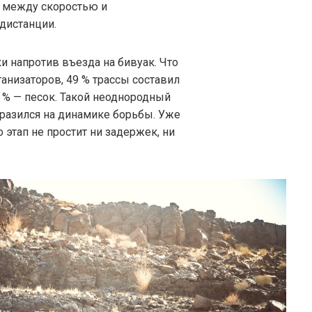
с между скоростью и
дистанции.
 напротив въезда на бивуак. Что
ганизаторов, 49 % трассы составил
3 % — песок. Такой неоднородный
тразился на динамике борьбы. Уже
о этап не простит ни задержек, ни