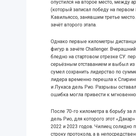
опустился на второе место, между 
(который записал победу на первом 
Кавильяссо, занявшим третье место.
зачёт второго этапа.
Однако первые километры дистанци
фигур в зачёте Challenger. Вчерашн
бледно на стартовом отрезке СУ: пе
серьёзным отставанием и выбыл из 
сумел сохранить лидерство по сумм
лидера временно перешла к Спиринг
и Лукаса дель Рио. Разрывы остава
ошибка могла привести к мгновенно
После 70-го километра в борьбу за 
дель Рио, для которого этот «Дакар
2022 и 2023 годов. Чилиец солидно 
строку протокола, а в непосредстве