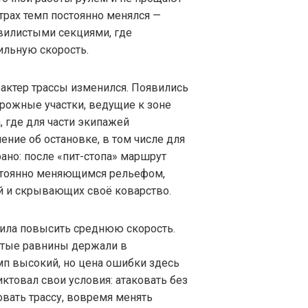
трах темп постоянно менялся —
вилистыми секциями, где
ильную скорость.
рактер трассы изменился. Появились
рожные участки, ведущие к зоне
, где для части экипажей
ние об остановке, в том числе для
ано: после «пит-стопа» маршрут
остоянно меняющимся рельефом,
 и скрывающих своё коварство.
лила повысить среднюю скорость.
стые равнины держали в
мп высокий, но цена ошибки здесь
ктовал свои условия: атаковать без
овать трассу, вовремя менять