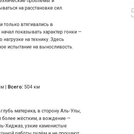
технические проблемы и
ваться на расстановке сил.
и только втягивались в
 начал показывать характер гонки —
по нагрузке на технику. Здесь
ное испытание на выносливость.
км |
Всего:
504 км
глубь материка, в сторону Аль-Улы,
ал более жёстким, а вождение —
ль-Хиджаз, узкие каменистые
 точной работы рулём и не прощают