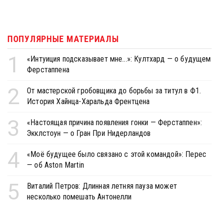
ПОПУЛЯРНЫЕ МАТЕРИАЛЫ
1
«Интуиция подсказывает мне...»: Култхард — о будущем
Ферстаппена
2
От мастерской гробовщика до борьбы за титул в Ф1.
История Хайнца-Харальда Френтцена
3
«Настоящая причина появления гонки — Ферстаппен»:
Экклстоун — о Гран При Нидерландов
4
«Моё будущее было связано с этой командой»: Перес
— об Aston Martin
5
Виталий Петров: Длинная летняя пауза может
несколько помешать Антонелли