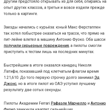
другим предстояло открывать из для себя, опираясь на
опыт других классов, а третьи и вовсе ездили прежде
только в картинге.
Заезды начались с курьёза: юный Макс Ферстаппен
так хотел побыстрее оказаться на трассе, что прямо на
пит-лейне влетел в машину Антонио Фуоко. Оба шасси
получили серьезные повреждения
, а пилоты смогли
приступить к тестам лишь на последних минутах.
Быстрейшим в итоге оказался канадец Николя
Латифи, показавший под клетчатым флагом время
1.21,610. До того первую строчку долго занимал
Эд
Джонс
, но в итоге пилот из ОАЭ уступил лучшему
результату две сотых секунды.
Пилоты Академии Ferrari
Рафаэле Марчелло
и
Антонио
Фуоко
замкнули квартет сильнейших.