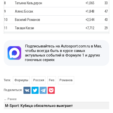
8
Татьяна Кальдерон
+1,065
33
9
Алекс Босак
+1,848
47
10
Василий Романов
+2,544
43
11
Такаши Касаи
+7,712
29
Подписывайтесь на Autosport.com.ru в Max,
чтобы всегда быть в курсе самых
актуальных событий в Формуле 1 и других
гоночных сериях
Теги:
Формулы
Россия
Fws
Романов
Поделиться:
← Ранее
M-Sport: Кубица обязательно выиграет