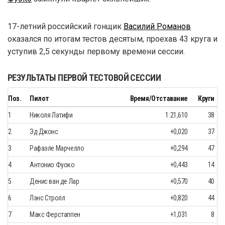
17-летний российский гонщик
Василий Романов
оказался по итогам тестов десятым, проехав 43 круга и
уступив 2,5 секунды первому времени сессии.
РЕЗУЛЬТАТЫ ПЕРВОЙ ТЕСТОВОЙ СЕССИИ
Поз.
Пилот
Время/Отставание
Круги
1
Николя Латифи
1.21,610
38
2
Эд Джонс
+0,020
37
3
Рафаэле Марчелло
+0,294
47
4
Антонио Фуоко
+0,443
14
5
Денис ван де Лар
+0,570
40
6
Лэнс Стролл
+0,820
44
7
Макс Ферстаппен
+1,031
8