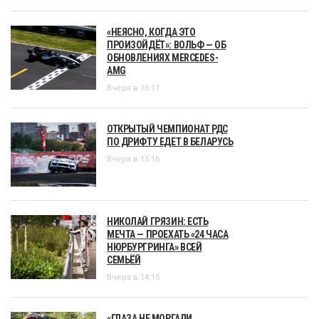
«НЕЯСНО, КОГДА ЭТО
ПРОИЗОЙДЁТ»: ВОЛЬФ — ОБ
ОБНОВЛЕНИЯХ MERCEDES-
AMG
Вчера в 16:17
ОТКРЫТЫЙ ЧЕМПИОНАТ РДС
ПО ДРИФТУ ЕДЕТ В БЕЛАРУСЬ
Вчера в 15:16
НИКОЛАЙ ГРЯЗИН: ЕСТЬ
МЕЧТА — ПРОЕХАТЬ «24 ЧАСА
НЮРБУРГРИНГА» ВСЕЙ
СЕМЬЁЙ
Вчера в 14:15
«ГЛАЗА НЕ МОРГАЛИ,