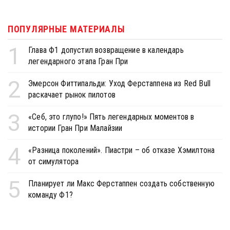
ПОПУЛЯРНЫЕ МАТЕРИАЛЫ
1
Глава Ф1 допустил возвращение в календарь
легендарного этапа Гран При
2
Эмерсон Фиттипальди: Уход Ферстаппена из Red Bull
раскачает рынок пилотов
3
«Себ, это глупо!» Пять легендарных моментов в
истории Гран При Малайзии
4
«Разница поколений». Пиастри – об отказе Хэмилтона
от симулятора
5
Планирует ли Макс Ферстаппен создать собственную
команду Ф1?