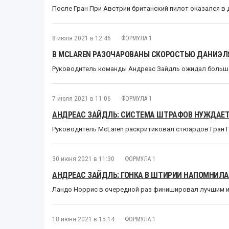
После Гран При Австрии британский пилот оказался в д
8 июля 2021 в 12:46
ФОРМУЛА 1
В MCLAREN РАЗОЧАРОВАНЫ СКОРОСТЬЮ ДАНИЭЛ
Руководитель команды Андреас Зайдль ожидал больше
7 июля 2021 в 11:06
ФОРМУЛА 1
АНДРЕАС ЗАЙДЛЬ: СИСТЕМА ШТРАФОВ НУЖДАЕТ
Руководитель McLaren раскритиковал стюардов Гран П
30 июня 2021 в 11:30
ФОРМУЛА 1
АНДРЕАС ЗАЙДЛЬ: ГОНКА В ШТИРИИ НАПОМНИЛА
Ландо Норрис в очередной раз финишировал лучшим из
18 июня 2021 в 15:14
ФОРМУЛА 1