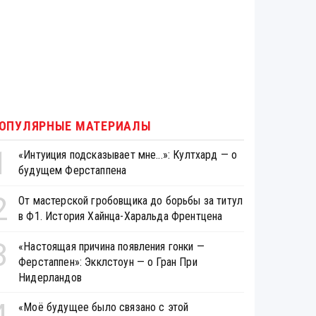
ОПУЛЯРНЫЕ МАТЕРИАЛЫ
1
«Интуиция подсказывает мне...»: Култхард — о
будущем Ферстаппена
2
От мастерской гробовщика до борьбы за титул
в Ф1. История Хайнца-Харальда Френтцена
3
«Настоящая причина появления гонки —
Ферстаппен»: Экклстоун — о Гран При
Нидерландов
4
«Моё будущее было связано с этой