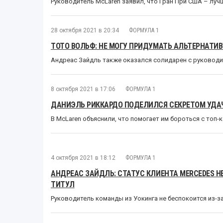
Руководитель McLaren заявил, что Гран При США – луч
28 октября 2021 в 20:34
ФОРМУЛА 1
ТОТО ВОЛЬФ: НЕ МОГУ ПРИДУМАТЬ АЛЬТЕРНАТИ
Андреас Зайдль также оказался солидарен с руковод
8 октября 2021 в 17:06
ФОРМУЛА 1
ДАНИЭЛЬ РИККАРДО ПОДЕЛИЛСЯ СЕКРЕТОМ УДА
В McLaren объяснили, что помогает им бороться с топ
4 октября 2021 в 18:12
ФОРМУЛА 1
АНДРЕАС ЗАЙДЛЬ: СТАТУС КЛИЕНТА MERCEDES Н
ТИТУЛ
Руководитель команды из Уокинга не беспокоится из-з