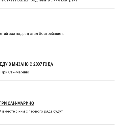
е отказа Ducati продлевать с ним контракт
етий раз подряд стал быстрейшим в
ДУ В МИЗАНО С 2007 ГОДА
н При Сан-Марино
ПРИ САН-МАРИНО
, вместе с ним с первого ряда будут