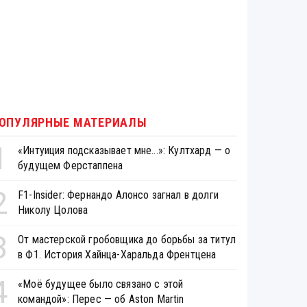
ОПУЛЯРНЫЕ МАТЕРИАЛЫ
1
«Интуиция подсказывает мне...»: Култхард — о
будущем Ферстаппена
2
F1-Insider: Фернандо Алонсо загнал в долги
Николу Цолова
3
От мастерской гробовщика до борьбы за титул
в Ф1. История Хайнца-Харальда Френтцена
4
«Моё будущее было связано с этой
командой»: Перес — об Aston Martin