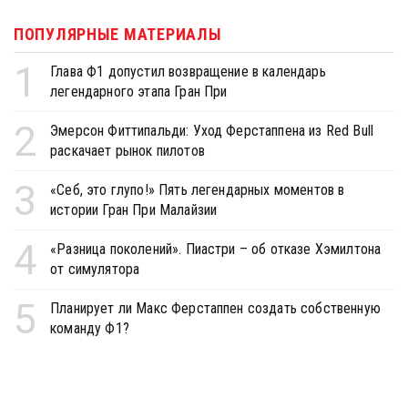
ПОПУЛЯРНЫЕ МАТЕРИАЛЫ
1
Глава Ф1 допустил возвращение в календарь
легендарного этапа Гран При
2
Эмерсон Фиттипальди: Уход Ферстаппена из Red Bull
раскачает рынок пилотов
3
«Себ, это глупо!» Пять легендарных моментов в
истории Гран При Малайзии
4
«Разница поколений». Пиастри – об отказе Хэмилтона
от симулятора
5
Планирует ли Макс Ферстаппен создать собственную
команду Ф1?