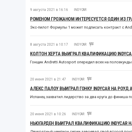
9 августа 2021 в 16:16
INDYCAR
РОМЕНОМ ГРОЖАНОМ ИНТЕРЕСУЕТСЯ ОДИН ИЗ ГР
Экс-пилот Формулы 1 может подписать контракт с Andre
8 августа 2021 в 10:17
INDYCAR
КОЛТОН ХЕРТА ВЫИГРАЛ КВАЛИФИКАЦИЮ INDYCAR
Гонщик Andretti Autosport опередил всех на полсекунд
20 июня 2021 в 21:47
INDYCAR
АЛЕКС ПАЛОУ ВЫИГРАЛ ГОНКУ INDYCAR НА РОУД 
Испанец захватил лидерство за два круга до финиша 
20 июня 2021 в 10:26
INDYCAR
НЬЮГАРДЕН ВЫИГРАЛ КВАЛИФИКАЦИЮ INDYCAR НА
Двукратный чемпион серии завоевал свой второй поу