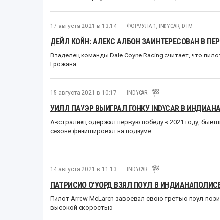
17 августа 2021 в 13:14
ФОРМУЛА 1
,
INDYCAR
,
DTM
ДЕЙЛ КОЙН: АЛЕКС АЛБОН ЗАИНТЕРЕСОВАН В ПЕР
Владелец команды Dale Coyne Racing считает, что пило
Грожана
15 августа 2021 в 10:17
INDYCAR
УИЛЛ ПАУЭР ВЫИГРАЛ ГОНКУ INDYCAR В ИНДИАНА
Австралиец одержал первую победу в 2021 году, бывш
сезоне финишировал на подиуме
14 августа 2021 в 11:13
INDYCAR
ПАТРИСИО О’УОРД ВЗЯЛ ПОУЛ В ИНДИАНАПОЛИСЕ
Пилот Arrow McLaren завоевал свою третью поул-позиц
высокой скоростью