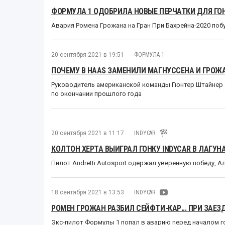
ФОРМУЛА 1 ОДОБРИЛА НОВЫЕ ПЕРЧАТКИ ДЛЯ Г
Авария Ромена Грожана на Гран При Бахрейна-2020 поб
20 сентября 2021 в 19:51
ФОРМУЛА 1
ПОЧЕМУ В HAAS ЗАМЕНИЛИ МАГНУССЕНА И ГРОЖ
Руководитель американской команды Гюнтер Штайнер 
по окончании прошлого года
20 сентября 2021 в 11:17
INDYCAR
КОЛТОН ХЕРТА ВЫИГРАЛ ГОНКУ INDYCAR В ЛАГУН
Пилот Andretti Autosport одержал уверенную победу, 
18 сентября 2021 в 13:53
INDYCAR
РОМЕН ГРОЖАН РАЗБИЛ СЕЙФТИ-КАР... ПРИ ЗАЕЗ
Экс-пилот Формулы 1 попал в аварию перед началом гон