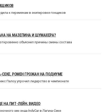
ОНЩИКОВ
удила к переменам в экипировке гонщиков
АНА НА МАЗЕПИНА И ШУМАХЕРА?
откровенно объяснил причины смены состава
А-СЕКЕ, РОМЕН ГРОЖАН НА ПОДИУМЕ
Алекс Палоу упрочил лидерство в чемпионате
ДЕ НА ПИТ-ЛЕЙН. ВИДЕО
очного уик-энда IndyCar в Лагуна-Секе