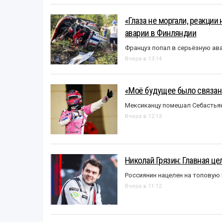
«Глаза не моргали, реакции
аварии в Финляндии
Француз попал в серьёзную ав
Вчера в 13:14
«Моё будущее было связано
Мексиканцу помешал Себастья
Вчера в 12:13
Николай Грязин: Главная це
Россиянин нацелен на топовую
Вчера в 11:12