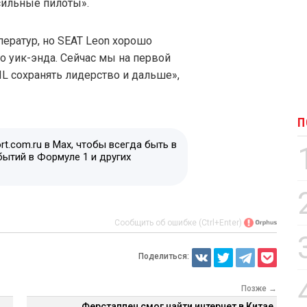
сильные пилоты».
ератур, но SEAT Leon хорошо
о уик-энда. Сейчас мы на первой
IL сохранять лидерство и дальше»,
П
t.com.ru в Max, чтобы всегда быть в
бытий в Формуле 1 и других
Сообщить об ошибке (Ctrl+Enter)
Поделиться:
Позже →
Ферстаппен смог найти интернет в Китае