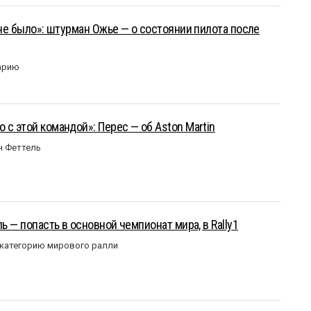
 не было»: штурман Ожье — о состоянии пилота после
арию
 с этой командой»: Перес — об Aston Martin
н Феттель
ль — попасть в основной чемпионат мира, в Rally1
 категорию мирового ралли