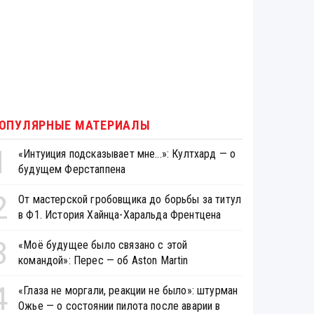
ОПУЛЯРНЫЕ МАТЕРИАЛЫ
1
«Интуиция подсказывает мне...»: Култхард — о
будущем Ферстаппена
2
От мастерской гробовщика до борьбы за титул
в Ф1. История Хайнца-Харальда Френтцена
3
«Моё будущее было связано с этой
командой»: Перес — об Aston Martin
4
«Глаза не моргали, реакции не было»: штурман
Ожье — о состоянии пилота после аварии в