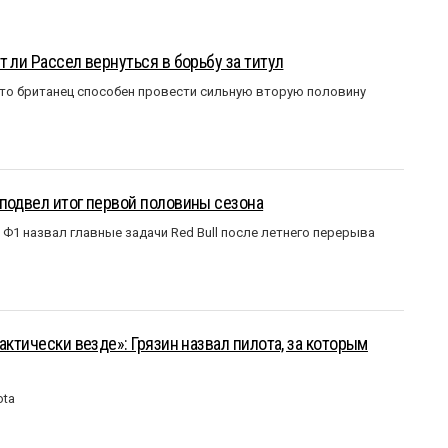
 ли Рассел вернуться в борьбу за титул
что британец способен провести сильную вторую половину
подвел итог первой половины сезона
Ф1 назвал главные задачи Red Bull после летнего перерыва
актически везде»: Грязин назвал пилота, за которым
ota