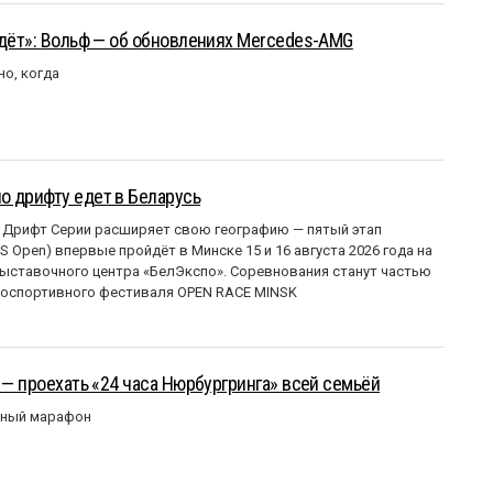
йдёт»: Вольф — об обновлениях Mercedes-AMG
но, когда
о дрифту едет в Беларусь
 Дрифт Серии расширяет свою географию — пятый этап
 Open) впервые пройдёт в Минске 15 и 16 августа 2026 года на
ставочного центра «БелЭкспо». Соревнования станут частью
оспортивного фестиваля OPEN RACE MINSK
 — проехать «24 часа Нюрбургринга» всей семьёй
рный марафон