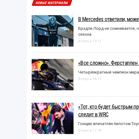
НОВЫЕ МАТЕРИАЛЫ
В Mercedes ответили, может
Брэдли Лорд не сомневается, 
сезона
Вчера в 19:12
«Все сложно». Ферстаппен 
Четырёхкратный чемпион мира 
Вчера в 18:15
«Тот, кто будет быстрым пр
следит в WRC
Гонщик впечатлён пилотом Toy
Вчера в 17:18