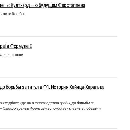
е...»: Култхард — о будущем Ферстаппена
илоте Red Bull
pel в Формуле Е
ульные гонки
до борьбы за титул в Ф1. История Хайнца-Харальда
нгладбахе, где он в юности делал гробы, до борьбы за
 — Хайнц-Харальд Френтцен вспоминает главные победы и