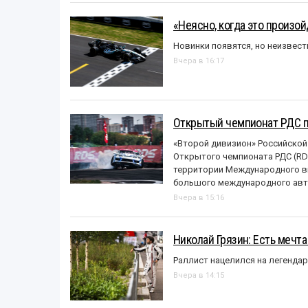
«Неясно, когда это произо
Новинки появятся, но неизвест
Вчера в 16:17
Открытый чемпионат РДС п
«Второй дивизион» Российской
Открытого чемпионата РДС (RDS
территории Международного вы
большого международного авт
Вчера в 15:16
Николай Грязин: Есть мечта
Раллист нацелился на легенда
Вчера в 14:15