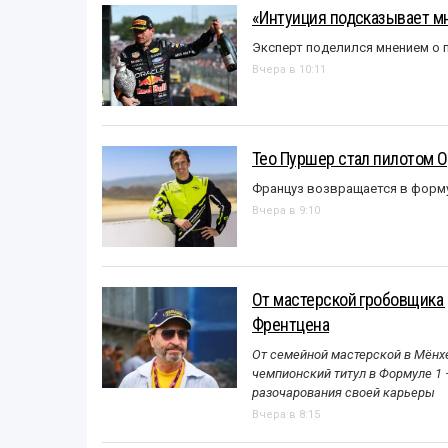
«Интуиция подсказывает мн
Эксперт поделился мнением о п
Вчера в 10:11
Тео Пуршер стал пилотом O
Француз возвращается в форм
Вчера в 9:10
От мастерской гробовщика 
Френтцена
От семейной мастерской в Мёнхе
чемпионский титул в Формуле 1
разочарования своей карьеры
Вчера в 8:15