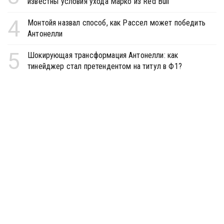
известны условия ухода Марко из Red Bull
4
Монтойя назвал способ, как Рассел может победить
Антонелли
5
Шокирующая трансформация Антонелли: как
тинейджер стал претендентом на титул в Ф1?