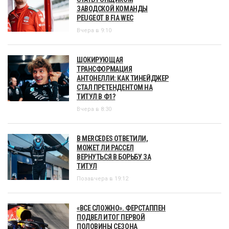
ЗАВОДСКОЙ КОМАНДЫ
PEUGEOT В FIA WEC
Вчера в 9:10
ШОКИРУЮЩАЯ
ТРАНСФОРМАЦИЯ
АНТОНЕЛЛИ: КАК ТИНЕЙДЖЕР
СТАЛ ПРЕТЕНДЕНТОМ НА
ТИТУЛ В Ф1?
Вчера в 8:30
В MERCEDES ОТВЕТИЛИ,
МОЖЕТ ЛИ РАССЕЛ
ВЕРНУТЬСЯ В БОРЬБУ ЗА
ТИТУЛ
Позавчера в 19:12
«ВСЕ СЛОЖНО». ФЕРСТАППЕН
ПОДВЕЛ ИТОГ ПЕРВОЙ
ПОЛОВИНЫ СЕЗОНА