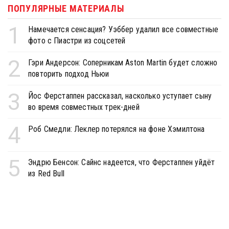
ПОПУЛЯРНЫЕ МАТЕРИАЛЫ
1
Намечается сенсация? Уэббер удалил все совместные
фото с Пиастри из соцсетей
2
Гэри Андерсон: Соперникам Aston Martin будет сложно
повторить подход Ньюи
3
Йос Ферстаппен рассказал, насколько уступает сыну
во время совместных трек-дней
4
Роб Смедли: Леклер потерялся на фоне Хэмилтона
5
Эндрю Бенсон: Сайнс надеется, что Ферстаппен уйдёт
из Red Bull