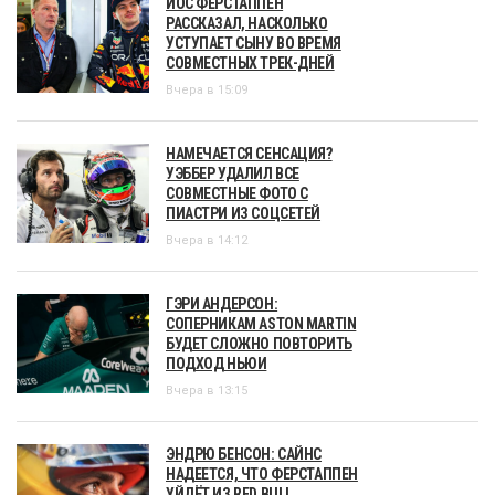
ЙОС ФЕРСТАППЕН
РАССКАЗАЛ, НАСКОЛЬКО
УСТУПАЕТ СЫНУ ВО ВРЕМЯ
СОВМЕСТНЫХ ТРЕК-ДНЕЙ
Вчера в 15:09
НАМЕЧАЕТСЯ СЕНСАЦИЯ?
УЭББЕР УДАЛИЛ ВСЕ
СОВМЕСТНЫЕ ФОТО С
ПИАСТРИ ИЗ СОЦСЕТЕЙ
Вчера в 14:12
ГЭРИ АНДЕРСОН:
СОПЕРНИКАМ ASTON MARTIN
БУДЕТ СЛОЖНО ПОВТОРИТЬ
ПОДХОД НЬЮИ
Вчера в 13:15
ЭНДРЮ БЕНСОН: САЙНС
НАДЕЕТСЯ, ЧТО ФЕРСТАППЕН
УЙДЁТ ИЗ RED BULL