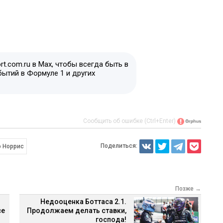
t.com.ru в Max, чтобы всегда быть в
бытий в Формуле 1 и других
Сообщить об ошибке (Ctrl+Enter)
Поделиться:
 Норрис
Позже →
Недооценка Боттаса 2.1.
се
Продолжаем делать ставки,
господа!