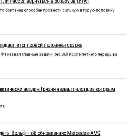
 ли Рассел вернуться в борьбу за титул
что британец способен провести сильную вторую половину
подвел итог первой половины сезона
Ф1 назвал главные задачи Red Bull после летнего перерыва
актически везде»: Грязин назвал пилота, за которым
ota
йдёт»: Вольф — об обновлениях Mercedes-AMG