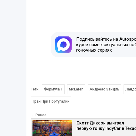
Подписывайтесь на Autospor
курсе самых актуальных со
гоночных сериях
Теги:
Формула 1
McLaren
Андреас Зайдль
Ландо
Гран При Португалии
← Ранее
Скотт Диксон выиграл
первую гонку IndyCar в Теха