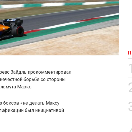
П
реас Зайдль прокомментировал
нечестной борьбе со стороны
ельмута Марко.
из боксов «не делать Максу
алификации был инициативой