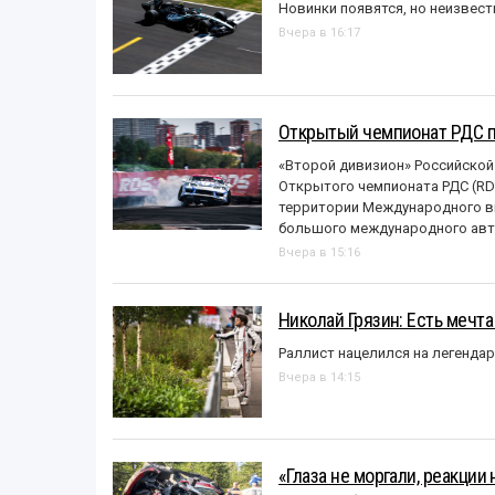
Новинки появятся, но неизвест
Вчера в 16:17
Открытый чемпионат РДС п
«Второй дивизион» Российской
Открытого чемпионата РДС (RDS
территории Международного вы
большого международного авт
Вчера в 15:16
Николай Грязин: Есть мечта
Раллист нацелился на легенда
Вчера в 14:15
«Глаза не моргали, реакции