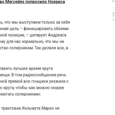
тво Mercedes попросило Норриса
, что мы выступаем только за себя
венная цель – финишировать обеими
ой позиции, – цитирует Андреаса
ому для нас нормально, что мы не
тво соперникам. Так делали все, в
тавить лучшее время круга
омощи. В том радиосообщении речь
шной прямой все гонщики уезжали с
о круга, чтобы как можно скорее
помогать соперникам».
о трактовка Хельмута Марко не