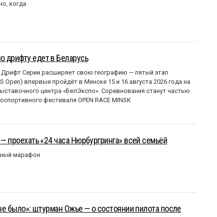
но, когда
о дрифту едет в Беларусь
 Дрифт Серии расширяет свою географию — пятый этап
 Open) впервые пройдёт в Минске 15 и 16 августа 2026 года на
ставочного центра «БелЭкспо». Соревнования станут частью
оспортивного фестиваля OPEN RACE MINSK
 — проехать «24 часа Нюрбургринга» всей семьёй
рный марафон
 не было»: штурман Ожье — о состоянии пилота после