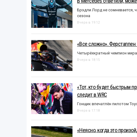
В Mercedes ответили, может
Брэдли Лорд не сомневается, 
сезона
Вчера в 19:12
«Все сложно». Ферстаппен 
Четырёхкратный чемпион мира 
Вчера в 18:15
«Тот, кто будет быстрым пр
следит в WRC
Гонщик впечатлён пилотом Toy
Вчера в 17:18
«Неясно, когда это произо