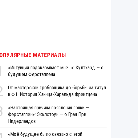
ОПУЛЯРНЫЕ МАТЕРИАЛЫ
1
«Интуиция подсказывает мне...»: Култхард — о
будущем Ферстаппена
2
От мастерской гробовщика до борьбы за титул
в Ф1. История Хайнца-Харальда Френтцена
3
«Настоящая причина появления гонки —
Ферстаппен»: Экклстоун — о Гран При
Нидерландов
4
«Моё будущее было связано с этой