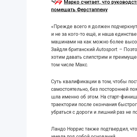
Марко считает, что руководс
помешать Ферстаппену
«Прежде всего я должен подчеркнуть
и не за кого-то ещё, и наша единст
машинами на как можно более высок
Зайдля британский
Autosport
. – Поэт
хотим давать слипстрим и преимущес
том числе Макс.
Суть квалификации в том, чтобы пос
самостоятельно, без посторонней п
шла именно об этом. На старт-фини
траектории после окончания быстрог
убраться с дороги и лишний раз не 
Ландо Норрис также подтвердил, чт
имела под собой оснований.