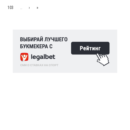
103
…
›
»