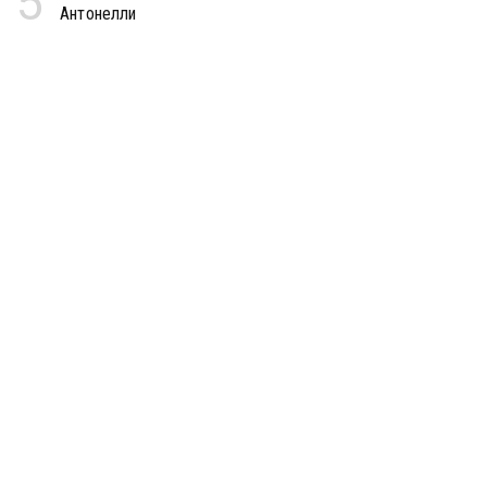
5
Антонелли